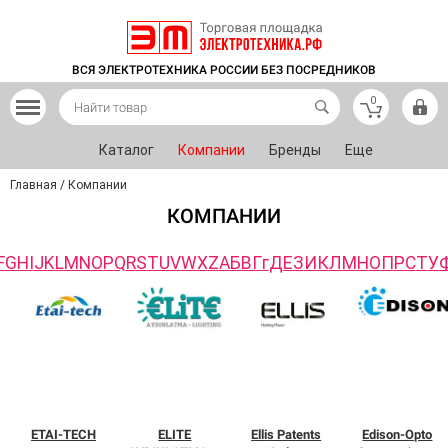
ВСЯ ЭЛЕКТРОТЕХНИКА РОССИИ БЕЗ ПОСРЕДНИКОВ
0
Каталог
Компании
Бренды
Еще
Главная
/
Компании
КОМПАНИИ
F
G
H
I
J
K
L
M
N
O
P
Q
R
S
T
U
V
W
X
Z
А
Б
В
Г
г
Д
Е
З
И
К
Л
М
Н
О
П
Р
С
Т
У
ETAI-TECH
ELITE
Ellis Patents
Edison-Opto