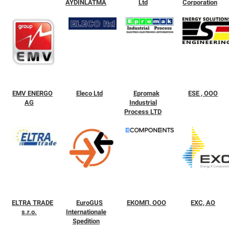
AYDINLATMA
Ltd
Corporation
EMV ENERGO
Eleco Ltd
Epromak
ESE , ООО
AG
Industrial
Process LTD
ELTRA TRADE
EuroGUS
EКОМП, ООО
EXC, АО
s.r.o.
Internationale
Spedition