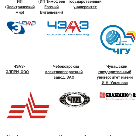
ИП
(ИП Тимофеев
государственный
(Электрический
Евгений
университет
мир)
Витальевич)
ЧЭАЗ-
Чебоксарский
Чувашский
ЭЛПРИ, ООО
электроаппаратный
государственный
завод, ЗАО
университет имени
И.Н. Ульянова