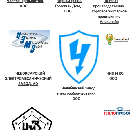
Челябэнергомонтаж,
Черноморский
Частное
ООО
Торговый Дом,
производственно-
ООО
торговое унитарное
предприятие
Алекслайн
ЧЕБОКСАРСКИЙ
ЧИП И КО,
ЭЛЕКТРОМЕХАНИЧЕСКИЙ
ООО
ЗАВОД, АО
Челябинский завод
электрооборудования,
ООО