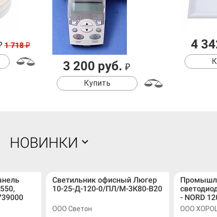
4 34
₽
1 718
₽
К
3 200 руб.
₽
Купить
НОВИНКИ
анель
Светильник офисный Люгер
Промышл
550,
10-25-Д-120-0/ПЛ/М-3К80-В20
светодио
739000
- NORD 12
ООО Светон
ООО ХОРО