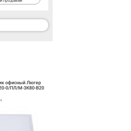
и продавай
ик офисный Люгер
20-0/ПЛ/М-3К80-В20
н