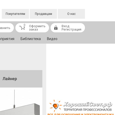
Покупателям
Продавцам
О нас
0
Оформить
Вход
авнить
заказ
Регистрация
приятия
Библиотека
Видео
Лайнер