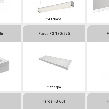
24
товара
slim
Faros FG 180/595
F
2
товара
0
Faros FG 601
F