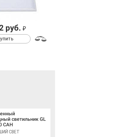
2 руб.
₽
упить
енный
дный светильник GL
0 САН
ШИЙ СВЕТ