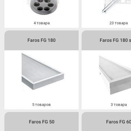
4
товара
23
товара
Faros FG 180
Faros FG 180 
5
товаров
3
товара
Faros FG 50
Faros FG 6