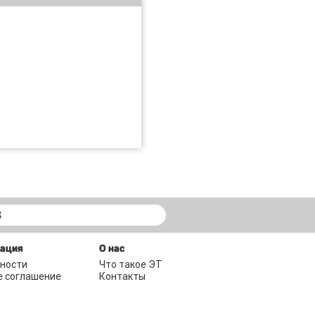
В
мация
О нас
ности
Что такое ЭТ
е соглашение
Контакты