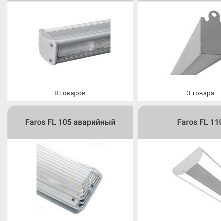
8
товаров
3
товара
Faros FL 105 аварийный
Faros FL 11