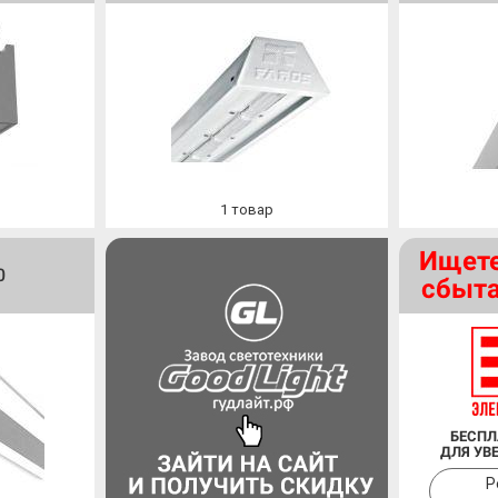
1
товар
Ищете
0
сбыта
БЕСПЛ
ДЛЯ УВ
Р