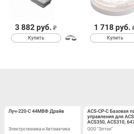
3 882 руб.
1 718 руб.
₽
Купить
Купить
Луч-220-С 44МВФ Драйв
ACS-CP-C Базовая п
управления для ACS
ACS350, ACS310, 64
Электротехника и Автоматика
ООО "Элтон"