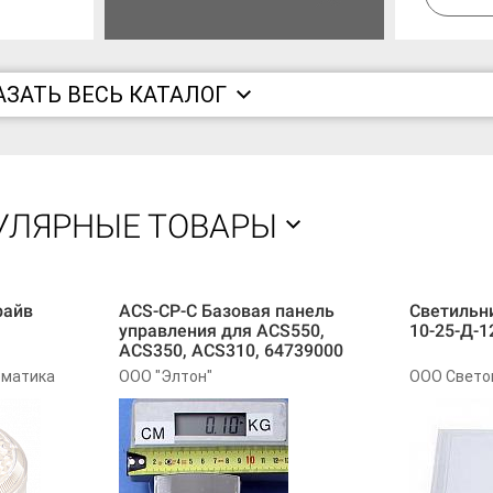
АЗАТЬ ВЕСЬ КАТАЛОГ
УЛЯРНЫЕ ТОВАРЫ
райв
ACS-CP-C Базовая панель
Светильн
управления для ACS550,
10-25-Д-1
ACS350, ACS310, 64739000
оматика
ООО "Элтон"
ООО Свето