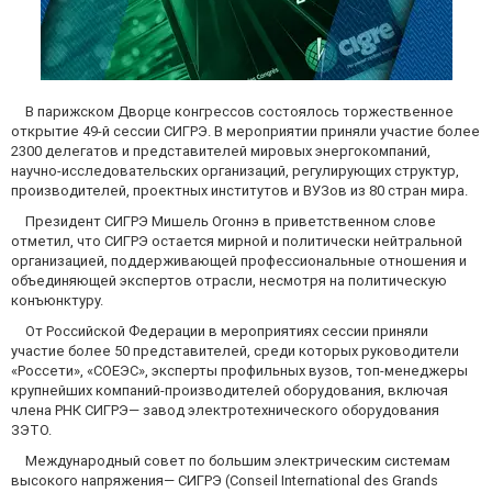
В парижском Дворце конгрессов состоялось торжественное
открытие 49-й сессии СИГРЭ. В мероприятии приняли участие более
2300 делегатов и представителей мировых энергокомпаний,
научно-исследовательских организаций, регулирующих структур,
производителей, проектных институтов и ВУЗов из 80 стран мира.
Президент СИГРЭ Мишель Огоннэ в приветственном слове
отметил, что СИГРЭ остается мирной и политически нейтральной
организацией, поддерживающей профессиональные отношения и
объединяющей экспертов отрасли, несмотря на политическую
конъюнктуру.
От Российской Федерации в мероприятиях сессии приняли
участие более 50 представителей, среди которых руководители
«Россети», «СОЕЭС», эксперты профильных вузов, топ-менеджеры
крупнейших компаний-производителей оборудования, включая
члена РНК СИГРЭ— завод электротехнического оборудования
ЗЭТО.
Международный совет по большим электрическим системам
высокого напряжения— СИГРЭ (Conseil International des Grands