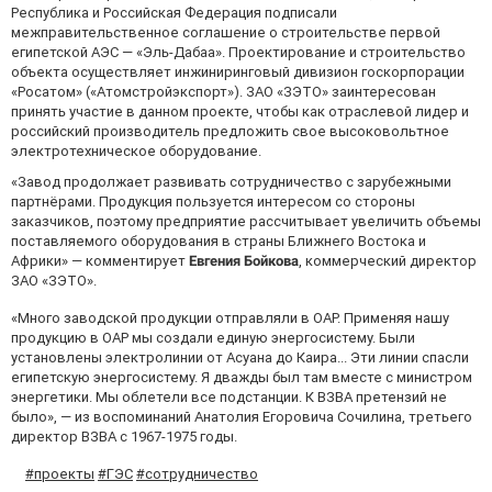
Республика и Российская Федерация подписали
межправительственное соглашение о строительстве первой
египетской АЭС — «Эль-Дабаа». Проектирование и строительство
объекта осуществляет инжиниринговый дивизион госкорпорации
«Росатом» («Атомстройэкспорт»). ЗАО «ЗЭТО» заинтересован
принять участие в данном проекте, чтобы как отраслевой лидер и
российский производитель предложить свое высоковольтное
электротехническое оборудование.
«Завод продолжает развивать сотрудничество с зарубежными
партнёрами. Продукция пользуется интересом со стороны
заказчиков, поэтому предприятие рассчитывает увеличить объемы
поставляемого оборудования в страны Ближнего Востока и
Африки» — комментирует
Евгения Бойкова
, коммерческий директор
ЗАО «ЗЭТО».
«Много заводской продукции отправляли в ОАР. Применяя нашу
продукцию в ОАР мы создали единую энергосистему. Были
установлены электролинии от Асуана до Каира... Эти линии спасли
египетскую энергосистему. Я дважды был там вместе с министром
энергетики. Мы облетели все подстанции. К ВЗВА претензий не
было», — из воспоминаний Анатолия Егоровича Сочилина, третьего
директор ВЗВА с 1967-1975 годы.
#проекты
#ГЭС
#сотрудничество