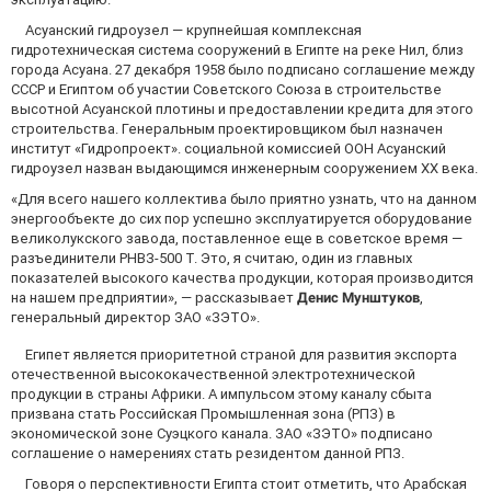
Асуанский гидроузел — крупнейшая комплексная
гидротехническая система сооружений в Египте на реке Нил, близ
города Асуана. 27 декабря 1958 было подписано соглашение между
СССР и Египтом об участии Советского Союза в строительстве
высотной Асуанской плотины и предоставлении кредита для этого
строительства. Генеральным проектировщиком был назначен
институт «Гидропроект». социальной комиссией ООН Асуанский
гидроузел назван выдающимся инженерным сооружением XX века.
«Для всего нашего коллектива было приятно узнать, что на данном
энергообъекте до сих пор успешно эксплуатируется оборудование
великолукского завода, поставленное еще в советское время —
разъединители РНВЗ-500 Т. Это, я считаю, один из главных
показателей высокого качества продукции, которая производится
на нашем предприятии», — рассказывает
Денис Мунштуков
,
генеральный директор ЗАО «ЗЭТО».
Египет является приоритетной страной для развития экспорта
отечественной высококачественной электротехнической
продукции в страны Африки. А импульсом этому каналу сбыта
призвана стать Российская Промышленная зона (РПЗ) в
экономической зоне Суэцкого канала. ЗАО «ЗЭТО» подписано
соглашение о намерениях стать резидентом данной РПЗ.
Говоря о перспективности Египта стоит отметить, что Арабская