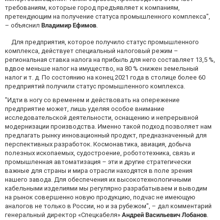
требованиям, которые город предъявляет к компаниям,
претендующим на получение статуса промышленного комплекса",
– объяснил
Владимир Ефимов
.
Для предприятия, которое получило статус промышленного
комплекса, действует специальный налоговый режим –
региональная ставка налога на прибыль для него составляет 13,5 %,
вдвое меньше налог на имущество, на 80 % снижен земельный
налог и т. д. По состоянию на конец 2021 года в столице более 60
предприятий получили статус промышленного комплекса.
"Идти в ногу со временем и действовать на опережение
предприятие может, лишь уделяя особое внимание
исследовательской деятельности, оснащению и непрерывной
модернизации производства. Именно такой подход позволяет нам
предлагать рынку инновационный продукт, предназначенный для
перспективных разработок. Космонавтика, авиация, добыча
полезных ископаемых, судостроение, робототехника, связь и
промышленная автоматизация – эти и другие стратегически
важные для страны и мира отрасли находятся в поле зрения
нашего завода. Для обеспечения их высокотехнологичными
кабельными изделиями мы регулярно разрабатываем и выводим
на рынок совершенно новую продукцию, подчас не имеющую
аналогов не только в России, но и за рубежом", – дал комментарий
генеральный директор «Спецкабеля»
Андрей Васильевич Лобанов
.