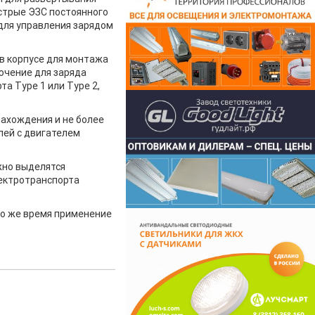
стрые ЭЗС постоянного
для управления зарядом
в корпусе для монтажа
ючение для заряда
а Type 1 или Type 2,
нахождения и не более
лей с двигателем
жно выделятся
лектротранспорта
то же время применение