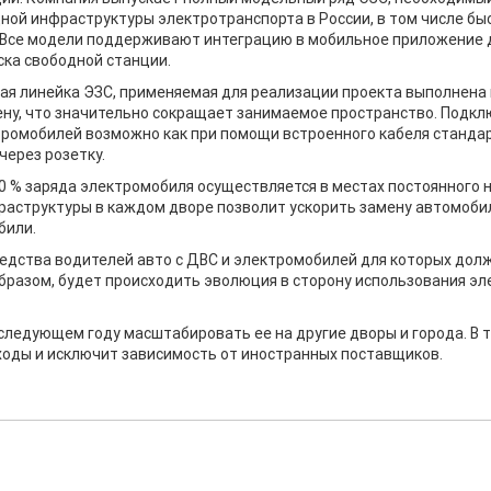
ной инфраструктуры электротранспорта в России, в том числе бы
 Все модели поддерживают интеграцию в мобильное приложение 
ска свободной станции.
ая линейка ЭЗС, применяемая для реализации проекта выполнена 
ену, что значительно сокращает занимаемое пространство. Подкл
ромобилей возможно как при помощи встроенного кабеля стандарт
 через розетку.
0 % заряда электромобиля осуществляется в местах постоянного 
фраструктуры в каждом дворе позволит ускорить замену автомоби
били.
седства водителей авто с ДВС и электромобилей для которых дол
образом, будет происходить эволюция в сторону использования э
следующем году масштабировать ее на другие дворы и города. В 
ходы и исключит зависимость от иностранных поставщиков.