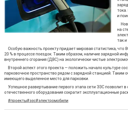
заряд
тока.
и пои
Нов
на ст
элект
так и
Особую важность проекту придает мировая статистика, что 8
20 % в процессе поездок. Таким образом, наличие зарядной ин
внутреннего сгорания (ДВС) на экологически чистые электромо
Второй аспект этого проекта — положить начало культуре со
парковочное пространство рядом с зарядной станцией. Таким 
имеющего выделенное место для парковки.
Успешное развертывание первого этапа сети ЭЗС позволит в 
отечественного оборудования сократит эксплуатационные рас
#проекты
#эзс
#электромобили