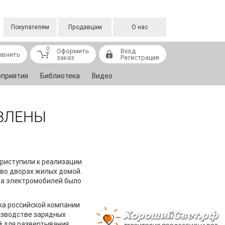
Покупателям
Продавцам
О нас
0
Оформить
Вход
авнить
заказ
Регистрация
приятия
Библиотека
Видео
ОВЛЕНЫ
приступили к реализации
 во дворах жилых домой.
да электромобилей было
ка российской компании
изводстве зарядных
й для развертывания