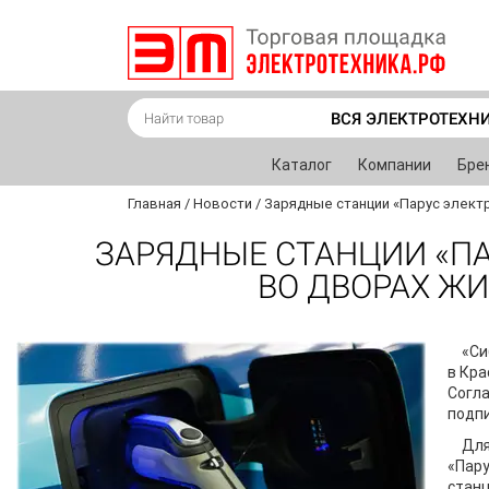
ВСЯ ЭЛЕКТРОТЕХН
Каталог
Компании
Бре
Главная
/
Новости
/
Зарядные станции «Парус элект
ЗАРЯДНЫЕ СТАНЦИИ «ПА
ВО ДВОРАХ Ж
«Си
в Кра
Согла
подп
Для
«Пару
станц