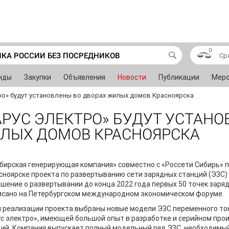
0
ИКА РОССИИ БЕЗ ПОСРЕДНИКОВ
Ср
нды
Закупки
Объявления
Новости
Публикации
Меро
ро» будут установлены во дворах жилых домов Красноярска
РУС ЭЛЕКТРО» БУДУТ УСТАН
ИЛЫХ ДОМОВ КРАСНОЯРСКА
бирская генерирующая компания» совместно с «Россети Сибирь» 
сноярске проекта по развертыванию сети зарядных станций (ЭЗС)
шение о развертывании до конца 2022 года первых 50 точек заря
исано на Петербургском международном экономическом форуме.
 реализации проекта выбраны новые модели ЭЗС переменного то
с электро», имеющей большой опыт в разработке и серийном про
ий. Компания выпускает полный модельный ряд ЭЗС, необходимы