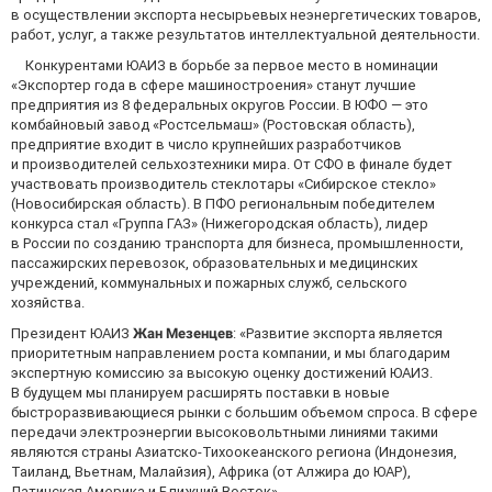
в осуществлении экспорта несырьевых неэнергетических товаров,
работ, услуг, а также результатов интеллектуальной деятельности.
Конкурентами ЮАИЗ в борьбе за первое место в номинации
«Экспортер года в сфере машиностроения» станут лучшие
предприятия из 8 федеральных округов России. В ЮФО — это
комбайновый завод «Ростсельмаш» (Ростовская область),
предприятие входит в число крупнейших разработчиков
и производителей сельхозтехники мира. От СФО в финале будет
участвовать производитель стеклотары «Сибирское стекло»
(Новосибирская область). В ПФО региональным победителем
конкурса стал «Группа ГАЗ» (Нижегородская область), лидер
в России по созданию транспорта для бизнеса, промышленности,
пассажирских перевозок, образовательных и медицинских
учреждений, коммунальных и пожарных служб, сельского
хозяйства.
Президент ЮАИЗ
Жан Мезенцев
: «Развитие экспорта является
приоритетным направлением роста компании, и мы благодарим
экспертную комиссию за высокую оценку достижений ЮАИЗ.
В будущем мы планируем расширять поставки в новые
быстроразвивающиеся рынки с большим объемом спроса. В сфере
передачи электроэнергии высоковольтными линиями такими
являются страны Азиатско-Тихоокеанского региона (Индонезия,
Таиланд, Вьетнам, Малайзия), Африка (от Алжира до ЮАР),
Латинская Америка и Ближний Восток».