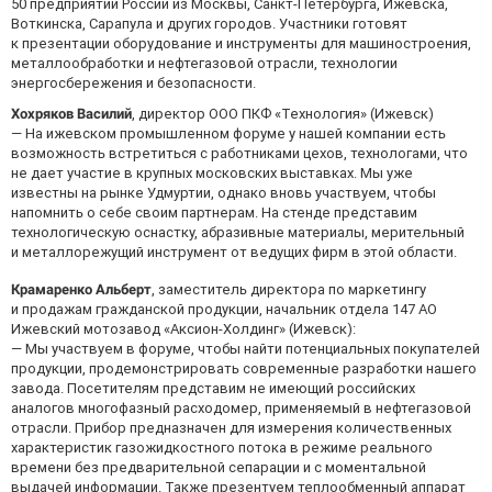
50 предприятий России из Москвы, Санкт-Петербурга, Ижевска,
Воткинска, Сарапула и других городов. Участники готовят
к презентации оборудование и инструменты для машиностроения,
металлообработки и нефтегазовой отрасли, технологии
энергосбережения и безопасности.
Хохряков Василий
, директор ООО ПКФ «Технология» (Ижевск)
— На ижевском промышленном форуме у нашей компании есть
возможность встретиться с работниками цехов, технологами, что
не дает участие в крупных московских выставках. Мы уже
известны на рынке Удмуртии, однако вновь участвуем, чтобы
напомнить о себе своим партнерам. На стенде представим
технологическую оснастку, абразивные материалы, мерительный
и металлорежущий инструмент от ведущих фирм в этой области.
Крамаренко Альберт
, заместитель директора по маркетингу
и продажам гражданской продукции, начальник отдела 147 АО
Ижевский мотозавод «Аксион-Холдинг» (Ижевск):
— Мы участвуем в форуме, чтобы найти потенциальных покупателей
продукции, продемонстрировать современные разработки нашего
завода. Посетителям представим не имеющий российских
аналогов многофазный расходомер, применяемый в нефтегазовой
отрасли. Прибор предназначен для измерения количественных
характеристик газожидкостного потока в режиме реального
времени без предварительной сепарации и с моментальной
выдачей информации. Также презентуем теплообменный аппарат