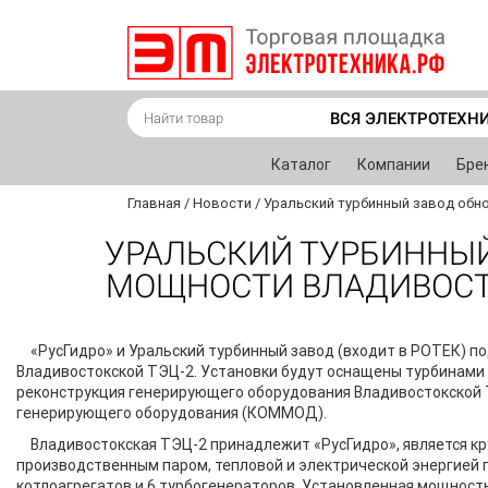
ВСЯ ЭЛЕКТРОТЕХН
Каталог
Компании
Бре
Главная
/
Новости
/
Уральский турбинный завод обн
УРАЛЬСКИЙ ТУРБИННЫЙ
МОЩНОСТИ ВЛАДИВОСТО
«РусГидро» и Уральский турбинный завод (входит в РОТЕК) по
Владивостокской ТЭЦ-2. Установки будут оснащены турбинами
реконструкция генерирующего оборудования Владивостокской 
генерирующего оборудования (КОММОД).
Владивостокская ТЭЦ-2 принадлежит «РусГидро», является к
производственным паром, тепловой и электрической энергией 
котлоагрегатов и 6 турбогенераторов. Установленная мощност