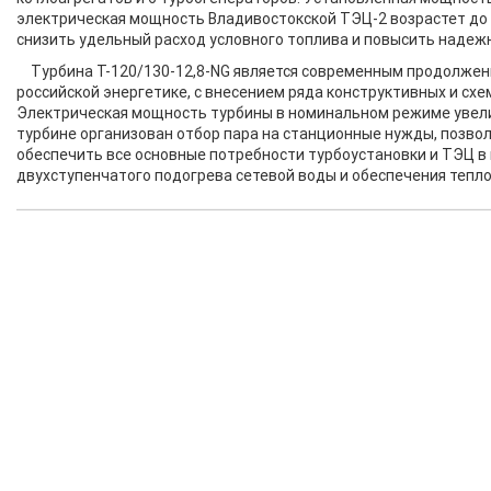
электрическая мощность Владивостокской ТЭЦ-2 возрастет до 5
снизить удельный расход условного топлива и повысить надеж
Турбина Т-120/130-12,8-NG является современным продолжен
российской энергетике, с внесением ряда конструктивных и сх
Электрическая мощность турбины в номинальном режиме увелич
турбине организован отбор пара на станционные нужды, позв
обеспечить все основные потребности турбоустановки и ТЭЦ в
двухступенчатого подогрева сетевой воды и обеспечения теплов