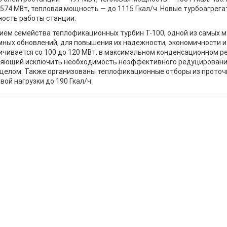
74 МВт, тепловая мощность — до 1115 Гкал/ч. Новые турбоагрега
ность работы станции.
ием семейства теплофикационных турбин Т-100, одной из самых м
емных обновлений, для повышения их надежности, экономичности 
ивается со 100 до 120 МВт, в максимальном конденсационном ре
оляющий исключить необходимость неэффективного редуцировани
 целом. Также организованы теплофикационные отборы из проточ
ой нагрузки до 190 Гкал/ч.