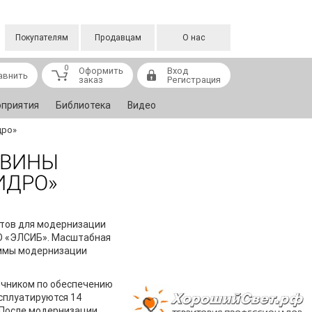
Покупателям
Продавцам
О нас
0
Оформить
Вход
авнить
заказ
Регистрация
приятия
Библиотека
Видео
дро»
ОВИНЫ
ИДРО»
гатов для модернизации
ПО «ЭЛСИБ». Масштабная
аммы модернизации
очником по обеспечению
сплуатируются 14
. После модернизации