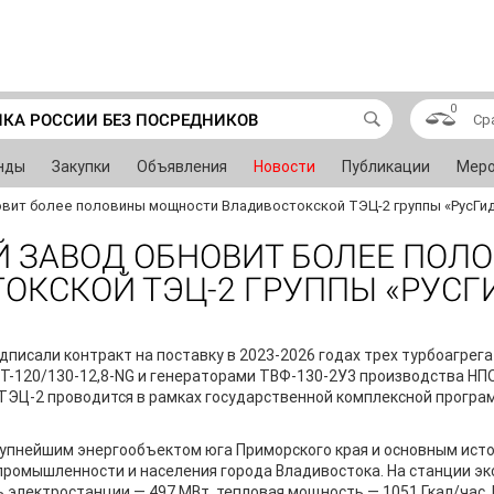
0
ИКА РОССИИ БЕЗ ПОСРЕДНИКОВ
Ср
нды
Закупки
Объявления
Новости
Публикации
Меро
овит более половины мощности Владивостокской ТЭЦ-2 группы «РусГи
 ЗАВОД ОБНОВИТ БОЛЕЕ ПОЛ
КСКОЙ ТЭЦ-2 ГРУППЫ «РУСГ
дписали контракт на поставку в 2023-2026 годах трех турбоагре
 Т-120/130-12,8-NG и генераторами ТВФ-130-2У3 производства Н
ТЭЦ-2 проводится в рамках государственной комплексной прогр
рупнейшим энергообъектом юга Приморского края и основным ист
промышленности и населения города Владивостока. На станции эк
ь электростанции — 497 МВт, тепловая мощность — 1051 Гкал/час