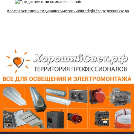
#свет
#освещение
#дизайн
#выставки
#interlight
#городскаяСреда