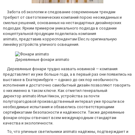
Забота об экологии и следование современным трендам
требуют от светотехнических компаний порою неожиданных и
смелых решений, основанных на нестандартных дизайнерских
подходах. Ярким примером уникального подхода в создании
концептуальной продукции поделилась компания
animato, представив корреспондентам Elec.ru оригинальную
линейку устройств уличного освещения.
Деревянные фонари animato
Деревянные фонари трудно назвать новинкой — компания
представляет их уже больше года, а в первый раз они появились на
выставке в Екатеринбурге — однако до сих пор необычность
исполнения и достаточно самобытный дизайн позволяют говорить
о них именно в таком ключе. Как отметил генеральный
директор animato Илья Никон, устройства за почти
полуторагодовой производственный интервал уже прошли все
необходимые испытания и обзавелись соответствующими
сертификатами безопасности и надёжности. Также деревянные
фонари-опоры отвечают всем международным стандартам
качества и экологичности.
То, что уличные светильники animato надёжны, подтверждает и