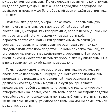
руководитель организации. По его словам, гарантия на конструкции
из дерева доходит до 15 лет, а на светодиодное оборудование —
драйверы и модули — до 5 лет. Средний срок службы светильника
— 10 лет.
Отметим, что дерево, выбранное animato, — российский дуб.
Именно его в компании считают достойной заменой для
лиственницы, которая, как говорит Илья, слегка переоценено и не
котируется в animato. А поскольку поверхность дуба
обрабатывается специальными пропиточными смесями (их
состав, пропорции и концентрация не разглашаются, так как
сведения являются производственно-коммерческой тайной), то
его сопротивляемость воздействиям агрессивным факторам
внешней среды остаётся на том же уровне, что и у лиственницы, а
в некоторых аспектах её даже превосходит.
Техническое исполнение самого светильника не отличается
сложностью исполнения — внутри цельного ствола проложены
провода, а на верхушке в специальной нише располагаются
драйвер и светодиодный модуль. По сути фонарь animato
представляет собой цельную конструкцию с технологическими
отверстиями и каналами, что значительно упрощает производство
устройства с его последующим монтажом. Стоит отметить, что при
желании всю "начинку" уличного светильника можно поменять или
модернизировать.