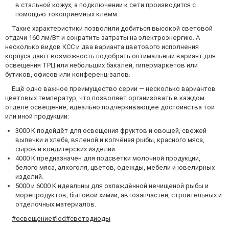
в стальной кожух, а подключении к сети производится с
помощью токоприёмных клемм.
Такие характеристики позволили добиться высокой световой
отдачи 160 лм/Вт и сократить затраты на электроэнергию. А
несколько видов КСС и два варианта цветового исполнения
корпуса дают возможность подобрать оптимальный вариант для
освещения ТРЦ или небольших бакалей, гипермаркетов или
бутиков, офисов или конференц-залов.
Ещё одно важное преимущество серии — несколько вариантов
цветовых температур, что позволяет организовать в каждом
отделе освещение, идеально подчёркивающее достоинства той
или иной продукции:
3000 К подойдёт для освещения фруктов и овощей, свежей
выпечки и хлеба, вяленой и копчёная рыбы, красного мяса,
сыров и кондитерских изделий.
4000 К предназначен для подсветки молочной продукции,
белого мяса, алкоголя, цветов, одежды, мебели и ювелирных
изделий.
5000 и 6000 K идеальны для охлаждённой нечищеной рыбы и
морепродуктов, бытовой химии, автозапчастей, строительных и
отделочных материалов.
#освещение
#led
#светодиоды