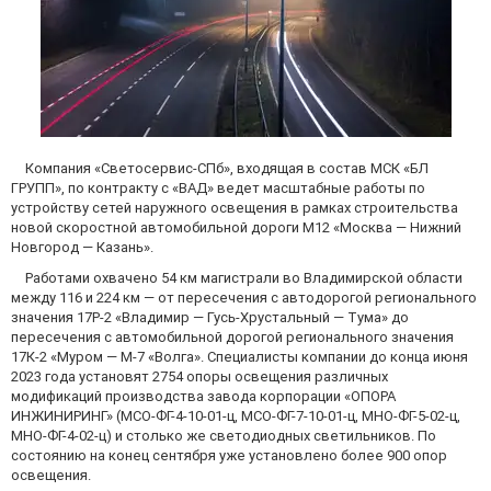
Компания «Светосервис-СПб», входящая в состав МСК «БЛ
ГРУПП», по контракту с «ВАД» ведет масштабные работы по
устройству сетей наружного освещения в рамках строительства
новой скоростной автомобильной дороги М12 «Москва — Нижний
Новгород — Казань».
Работами охвачено 54 км магистрали во Владимирской области
между 116 и 224 км — от пересечения с автодорогой регионального
значения 17Р-2 «Владимир — Гусь-Хрустальный — Тума» до
пересечения с автомобильной дорогой регионального значения
17К-2 «Муром — М-7 «Волга». Специалисты компании до конца июня
2023 года установят 2754 опоры освещения различных
модификаций производства завода корпорации «ОПОРА
ИНЖИНИРИНГ» (МСО-ФГ-4-10-01-ц, МСО-ФГ-7-10-01-ц, МНО-ФГ-5-02-ц,
МНО-ФГ-4-02-ц) и столько же светодиодных светильников. По
состоянию на конец сентября уже установлено более 900 опор
освещения.