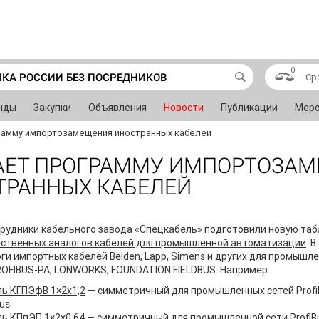
0
ИКА РОССИИ БЕЗ ПОСРЕДНИКОВ
Ср
нды
Закупки
Объявления
Новости
Публикации
Меро
рамму импортозамещения иностранных кабелей
АЕТ ПРОГРАММУ ИМПОРТОЗА
ТРАННЫХ КАБЕЛЕЙ
рудники кабельного завода «Спецкабель» подготовили новую
таб
ественных аналогов кабелей для промышленной автоматизации
. 
ги импортных кабелей Belden, Lapp, Simens и других для промышл
ROFIBUS-PA, LONWORKS, FOUNDATION FIELDBUS. Например:
ь КГПЭфВ 1×2x1,2
— симметричный для промышленных сетей ProfiB
bus
ь КПпЭП 1×2x0,64
— симметричный для промышленной сети ProfiB