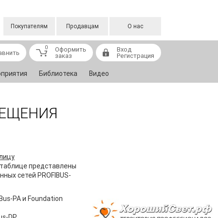
Покупателям
Продавцам
О нас
0
Оформить
Вход
авнить
заказ
Регистрация
приятия
Библиотека
Видео
МЕЩЕНИЯ
лицу
В таблице представлены
енных сетей PROFIBUS-
us-PA и Foundation
us-DP