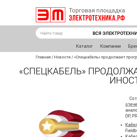
ВСЯ ЭЛЕКТРОТЕХН
Каталог
Компании
Бре
Главная
/
Новости
/
«Спецкабель» продолжает прог
«СПЕЦКАБЕЛЬ» ПРОДОЛЖ
ИНОС
Сот
отеч
анало
DP, P
Кабел
Field
Кабел