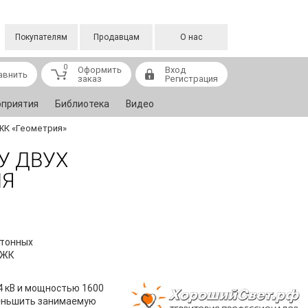
Покупателям
Продавцам
О нас
0
Оформить
Вход
авнить
заказ
Регистрация
приятия
Библиотека
Видео
ЖК «Геометрия»
У ДВУХ
ЛЯ
етонных
 ЖК
4 кВ и мощностью 1600
меньшить занимаемую