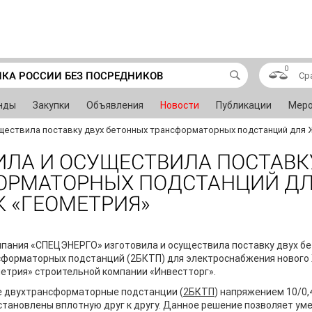
0
ИКА РОССИИ БЕЗ ПОСРЕДНИКОВ
Ср
нды
Закупки
Объявления
Новости
Публикации
Меро
ществила поставку двух бетонных трансформаторных подстанций для 
ИЛА И ОСУЩЕСТВИЛА ПОСТАВК
ОРМАТОРНЫХ ПОДСТАНЦИЙ Д
 «ГЕОМЕТРИЯ»
пания «СПЕЦЭНЕРГО» изготовила и осуществила поставку двух б
сформаторных подстанций (2БКТП) для электроснабжения нового
етрия» строительной компании «Инвестторг».
 двухтрансформаторные подстанции (
2БКТП
) напряжением 10/0,
становлены вплотную друг к другу. Данное решение позволяет у