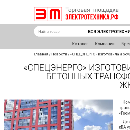
ВСЯ ЭЛЕКТРОТЕХН
Каталог
Компании
Бре
Главная
/
Новости
/
«СПЕЦЭНЕРГО» изготовила и осу
«СПЕЦЭНЕРГО» ИЗГОТОВ
БЕТОННЫХ ТРАНСФ
ЖК
Ком
тран
«Геом
Две
кВА у