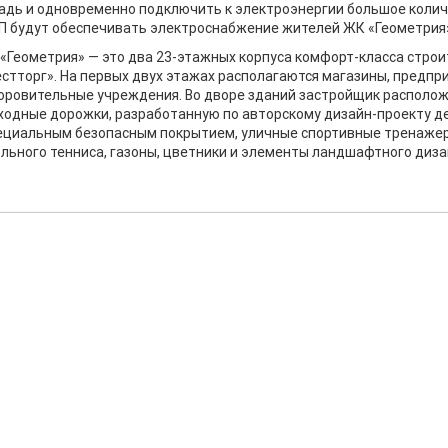
дь и одновременно подключить к электроэнергии большое колич
 будут обеспечивать электроснабжение жителей ЖК «Геометрия» 
«Геометрия» — это два 23-этажных корпуса комфорт-класса стро
стторг». На первых двух этажах располагаются магазины, предпр
оровительные учреждения. Во дворе зданий застройщик располож
одные дорожки, разработанную по авторскому дизайн-проекту д
ециальным безопасным покрытием, уличные спортивные тренажер
льного тенниса, газоны, цветники и элементы ландшафтного диза