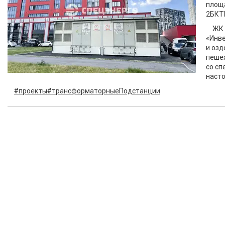
площа
2БКТП
ЖК 
«Инве
и озд
пешех
со сп
насто
#проекты
#трансформаторныеПодстанции