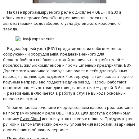
На базе программируемого реле с дисплеем ОВЕН ПР200 и
облачного сервиса OwenCloud реализован проект по
автоматизации водозаборного узла Дулевского красочного
завода.
Водозаборный узел (ВЗУ) представляет из себя комплекс
сооружений и оборудования, предназначенного для
бесперебойного снабжения водой различных потребителей —
поселков, жилых комплексов и промышленных предприятий. ВЗУ
Дулевского красочного завода включает в себя два глубинных
насоса, наполняющих подземный резервуар, а три насоса второго
подъема непрерывно подают воду на завод. Насосы работают
попеременно — в четные дни один, в нечетные — другой. 3-й насос
— резервный, включается в работу в случае выхода основных
насосов из строя.
Управление включением и чередованием насосов реализовано
на программируемом реле ОВЕН ПР200. Для доступа к облачному
сервису
OwenCloud
используются сетевые шлюзы. Предусмотрен
ручной и автоматический режимы управления насосами, аварийные
оповещения в облачном сервисе.
Подробнее о проекте