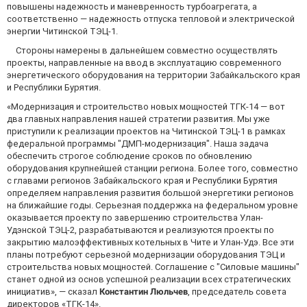
повышены надежность и маневренность турбоагрегата, а
соответственно — надежность отпуска тепловой и электрической
энергии Читинской ТЭЦ-1.
Стороны намерены в дальнейшем совместно осуществлять
проекты, направленные на ввод в эксплуатацию современного
энергетического оборудования на территории Забайкальского края
и Республики Бурятия.
«Модернизация и строительство новых мощностей ТГК-14 — вот
два главных направления нашей стратегии развития. Мы уже
приступили к реализации проектов на Читинской ТЭЦ-1 в рамках
федеральной программы "ДМП-модернизация". Наша задача
обеспечить строгое соблюдение сроков по обновлению
оборудования крупнейшей станции региона. Более того, совместно
с главами регионов Забайкальского края и Республики Бурятия
определяем направления развития большой энергетики регионов
на ближайшие годы. Серьезная поддержка на федеральном уровне
оказывается проекту по завершению строительства Улан-
Удэнской ТЭЦ-2, разрабатываются и реализуются проекты по
закрытию малоэффективных котельных в Чите и Улан-Удэ. Все эти
планы потребуют серьезной модернизации оборудования ТЭЦ и
строительства новых мощностей. Соглашение с "Силовые машины"
станет одной из основ успешной реализации всех стратегических
инициатив», — сказал
Константин Люльчев
, председатель совета
директоров «ТГК-14».