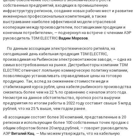
собственных предприятий, входящих в промышленную
инфраструктуру регионов, создание новых рабочих мест и развитие
инженерных профессиональных компетенций, а также
выстраивание наиболее эффективной модели отраслевой
кооперации между производителем, поставщиками продукции и
конечным потребителем», — подчеркнул на встрече с членами АЭР
руководитель TDM ELECTRIC
Вадим Морозов
.
По данным ассоциации электротехнического ритейла, на
сегодняшний день кабельная продукция TDM ELECTRIC,
производимая на Рыбинском электромонтажном заводе, — одна из
самых востребованных на рынке. Дистрибьюторы компании TDM
ELECTRIC отмечают лояльную коммерческую политику компании,
позволяющую устанавливать справедливые цены на готовую
продукцию. Так, вслед за снижением стоимости меди и
стабилизацией курса рубля, цена кабеля рыбинского производства
снизилась более чем на 22 % по сравнению с началом этого года.
Несмотря на данное обстоятельство, прогноз роста выручки
предприятия по итогам работы в 2022 году составит свыше 5 млрд
рублей, что на 25 % выше, чем годом ранее.
«В ассоциации состоят более 30 компаний, представленные в 20
регионах и использующие более 100 собственных точек продаж с
общим оборотом более 20 млрд рублей, — говорит руководитель
АЭР
Виталий Кац
. — Мы можем утверждать, что на кабельную