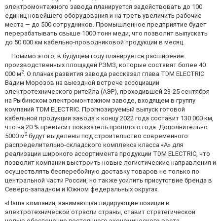
электромонтажного завода планируется задействовать до 100
единиц новейшего оборудования и на треть увеличить рабочие
места — до 500 сотрудников. Промышленное предприятие будет
перерабатывать свыше 1000 тонн меди, что позволит выпускать
до 50 000 км кабельно-проводниковой продукции в месяц.
Помимо этого, в будущем году планируется расширение
производственных площадей РЭМЗ, которые составят более 40
2
000 м
. О планах развития завода рассказал глава TDM ELECTRIC
Вадим Морозов на выездной встрече ассоциации
электротехнического ритейла (АЭР), проходившей 23-25 сентября
на Рыбинском электромонтажном заводе, входящем в группу
компаний TDM ELECTRIC. Прогнозируемый выпуск готовой
кабельной продукции завода к концу 2022 года составит 130 000 км,
что на 20 % превысит показатель прошлого года. Дополнительно
2
5000 м
будут выделены под строительство современного
распределительно-складского комплекса класса «А» для
реализации широкого ассортимента продукции TDM ELECTRIC, что
позволит компании выстроить новые логистические направления и
осуществлять бесперебойную доставку товаров не только по
центральной части России, но также усилить присутствие бренда в
Северо-западном и Южном федеральных округах.
«Наша компания, занимающая лидирующие позиции в
электротехнической отрасли страны, ставит стратегической
целью обеспечение постоянного экономического роста