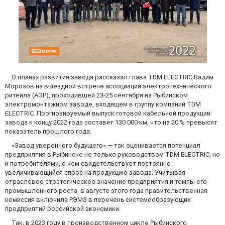
О планах развития завода рассказал глава TDM ELECTRIC Вадим
Морозов на выездной встрече ассоциации электротехнического
ритейла (АЭР), проходившей 23-25 сентября на Рыбинском
электромонтажном заводе, входящем в группу компаний TDM
ELECTRIC. Прогнозируемый выпуск готовой кабельной продукции
завода к концу 2022 года составит 130 000 км, что на 20 % превысит
показатель прошлого года.
«Завод уверенного будущего» — так оценивается потенциал
предприятия в Рыбинске не только руководством TDM ELECTRIC, но
и потребителями, о чем свидетельствует постоянно
увеличивающийся спрос на продукцию завода. Учитывая
отраслевое стратегическое значение предприятия и темпы его
промышленного роста, в августе этого года правительственная
комиссия включила РЭМЗ в перечень системообразующих
предприятий российской экономики.
Так, в 2023 году в производственном цикле Рыбинского