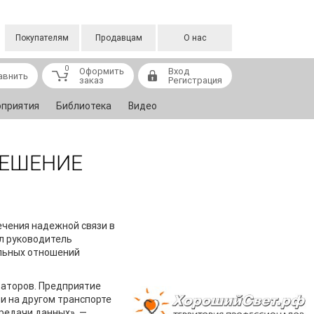
Покупателям
Продавцам
О нас
0
Оформить
Вход
авнить
заказ
Регистрация
приятия
Библиотека
Видео
РЕШЕНИЕ
ечения надежной связи в
ил руководитель
ельных отношений
аторов. Предприятие
 и на другом транспорте
редачи данных», —