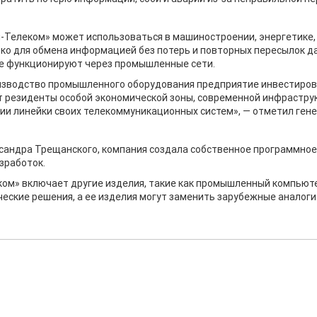
-Телеком» может использоваться в машиностроении, энергетике,
ко для обмена информацией без потерь и повторных пересылок да
ые функционируют через промышленные сети.
роизводство промышленного оборудования предприятие инвестиров
т резиденты особой экономической зоны, современной инфрастру
тии линейки своих телекоммуникационных систем», — отметил ге
сандра Трещанского, компания создала собственное программное
азработок.
ом» включает другие изделия, такие как промышленный компьюте
еские решения, а ее изделия могут заменить зарубежные аналоги