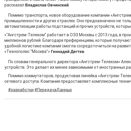
рассказал
Владислав Овчинский
.
Помимо транспорта, новое оборудование компании «Ангстрем
промышленности и других отраслях. Оно предназначено не толь
автоматизации работы подстанций и прочих устройств, котор
«"Ангстрем-Телеком" работает в ОЭЗ Москвы с 2013 года, в п
миллионов рублей. Благодаря преференциям, которые получаю
удобной логистике компания смогла сосредоточиться на разви
«Технополис "Москва"»
Геннадий Дегтев
.
По словам генерального директора «Ангстрем-Телеком» Алек
устройств. Это делает их менее зависимыми от иностранных р
Помимо коммутаторов, продуктовая линейка «Ангстрем-Телек
сетевого доступа. Компания предоставляет комплексные технич
#разработки
#ПередачаДанных