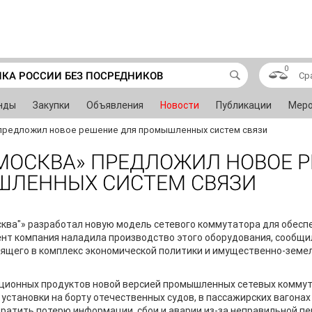
0
ИКА РОССИИ БЕЗ ПОСРЕДНИКОВ
Ср
нды
Закупки
Объявления
Новости
Публикации
Меро
 предложил новое решение для промышленных систем связи
МОСКВА» ПРЕДЛОЖИЛ НОВОЕ 
ШЛЕННЫХ СИСТЕМ СВЯЗИ
сква"» разработал новую модель сетевого коммутатора для обесп
мент компания наладила производство этого оборудования, сообщ
ящего в комплекс экономической политики и имущественно-зем
ционных продуктов новой версией промышленных сетевых коммут
установки на борту отечественных судов, в пассажирских вагонах
ратить потерю информации, сбои и аварии из-за неправильной пе