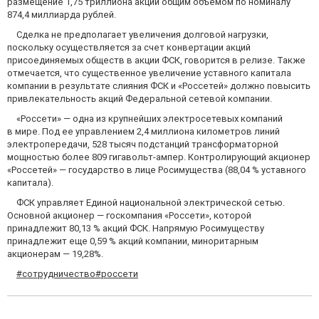
размещение 1,75 триллиона акций общим объемом по номиналу
874,4 миллиарда рублей.
Сделка не предполагает увеличения долговой нагрузки,
поскольку осуществляется за счет конвертации акций
присоединяемых обществ в акции ФСК, говорится в релизе. Также
отмечается, что существенное увеличение уставного капитала
компании в результате слияния ФСК и «Россетей» должно повысить
привлекательность акций Федеральной сетевой компании.
«Россети» — одна из крупнейших электросетевых компаний
в мире. Под ее управлением 2,4 миллиона километров линий
электропередачи, 528 тысяч подстанций трансформаторной
мощностью более 809 гигавольт-ампер. Контролирующий акционер
«Россетей» — государство в лице Росимущества (88,04 % уставного
капитала).
ФСК управляет Единой национальной электрической сетью.
Основной акционер — госкомпания «Россети», которой
принадлежит 80,13 % акций ФСК. Напрямую Росимуществу
принадлежит еще 0,59 % акций компании, миноритарным
акционерам — 19,28%.
#сотрудничество
#россети