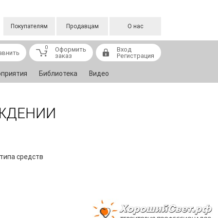
Покупателям
Продавцам
О нас
0
Оформить
Вход
авнить
заказ
Регистрация
приятия
Библиотека
Видео
РЖДЕНИИ
типа средств