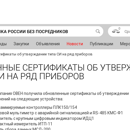
0
ИКА РОССИИ БЕЗ ПОСРЕДНИКОВ
Ср
нды
Закупки
Объявления
Новости
Публикации
Меро
ификаты об утверждении типа СИ на ряд приборов
ННЫЕ СЕРТИФИКАТЫ ОБ УТВЕ
И НА РЯД ПРИБОРОВ
пания ОВЕН получила обновленные сертификаты об утверждении 
ений на следующие устройства:
раммируемые контроллеры ПЛК150/154
вой мультиметр с аварийной сигнализацией и RS-485 КМС-Ф1
ритель с крупным цифровым индикатором ИДЦ1
актный измеритель ИТП-11
ль сбора данных МСД-200