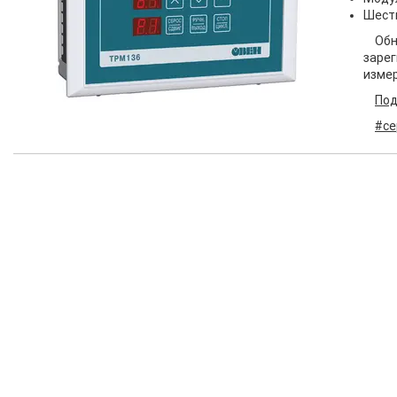
Шест
Обн
заре
измер
Под
#се