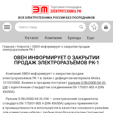
ВСЯ ЭЛЕКТРОТЕХНИКА РОССИИ БЕЗ ПОСРЕДНИКОВ
0
Каталог
Компании
Бренды
Еще
Главная
/
Новости
/
ОВЕН информирует о закрытии продаж
электроразъёмов РК-1
ОВЕН ИНФОРМИРУЕТ О ЗАКРЫТИИ
ПРОДАЖ ЭЛЕКТРОРАЗЪЁМОВ РК-1
Компания ОВЕН информирует о закрытии продаж
электроразъёмов РК-1 в связи с дефицитом материала Molex
1212010002. Взамен в продажу поступает
разъем G1BU3000-SK-IG-
OW
с идентичным стандартом соединением EN 175301-803 А (DIN
43650A).
Разъем G1BU3000-SK-IG-OW — электрический соединитель
стандарта EN 175301-803 А (DIN 43650A) широко применяется
в промышленности и используется в качестве основного разъёма
для коммутации кабеля с любым преобразователем (датчиком)