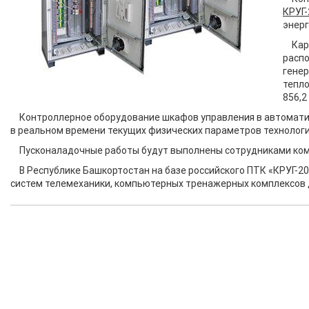
КРУГ-
энерг
Кар
распо
генер
тепло
856,2
Контроллерное оборудование шкафов управления в автомати
в реальном времени текущих физических параметров технологи
Пусконаладочные работы будут выполнены сотрудниками комп
В Республике Башкортостан на базе российского ПТК «КРУГ-20
систем телемеханики, компьютерных тренажерных комплексов 