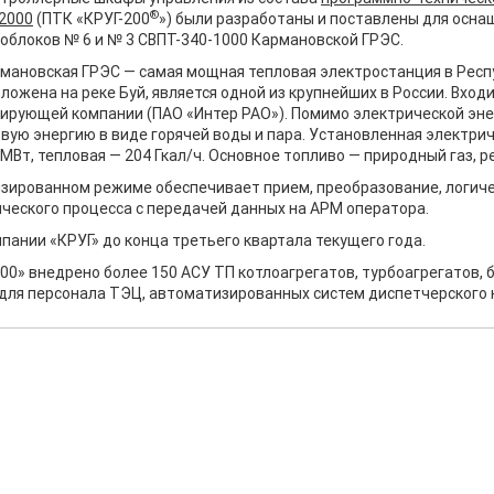
®
2000
(ПТК «КРУГ-200
») были разработаны и поставлены для осн
облоков № 6 и № 3 СВПТ-340-1000 Кармановской ГРЭС.
мановская ГРЭС — самая мощная тепловая электростанция в Респ
ложена на реке Буй, является одной из крупнейших в России. Вход
ирующей компании (ПАО «Интер РАО»). Помимо электрической эне
вую энергию в виде горячей воды и пара. Установленная электри
 МВт, тепловая — 204 Гкал/ч. Основное топливо — природный газ, р
зированном режиме обеспечивает прием, преобразование, логич
ческого процесса с передачей данных на АРМ оператора.
ании «КРУГ» до конца третьего квартала текущего года.
00» внедрено более 150 АСУ ТП котлоагрегатов, турбоагрегатов, 
для персонала ТЭЦ, автоматизированных систем диспетчерского 