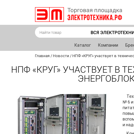
ВСЯ ЭЛЕКТРОТЕХН
Каталог
Компании
Бре
Главная
/
Новости
/
НПФ «КРУГ» участвует в технич
НПФ «КРУГ» УЧАСТВУЕТ В 
ЭНЕРГОБЛОК
Тех
№ 6 и
питат
повы
вспом
и над
Кон