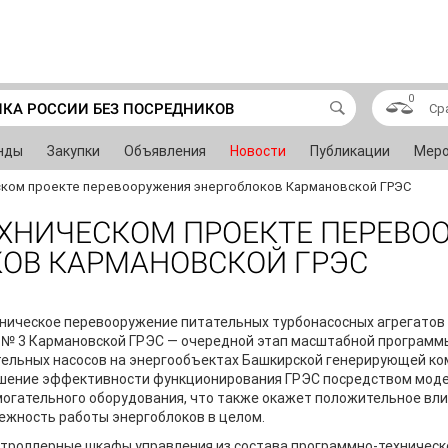
0
ИКА РОССИИ БЕЗ ПОСРЕДНИКОВ
Ср
нды
Закупки
Объявления
Новости
Публикации
Меро
еском проекте перевооружения энергоблоков Кармановской ГРЭС
ТЕХНИЧЕСКОМ ПРОЕКТЕ ПЕРЕВ
ОВ КАРМАНОВСКОЙ ГРЭС
ническое перевооружение питательных турбонасосных агрегатов
 № 3 Кармановской ГРЭС — очередной этап масштабной программ
ельных насосов на энергообъектах Башкирской генерирующей ко
шение эффективности функционирования ГРЭС посредством мод
огательного оборудования, что также окажет положительное вли
ежность работы энергоблоков в целом.
троллерные шкафы управления из состава
программно-техническ