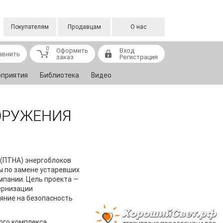
Покупателям
Продавцам
О нас
0
Оформить
Вход
авнить
заказ
Регистрация
приятия
Библиотека
Видео
ООРУЖЕНИЯ
 (ПТНА) энергоблоков
ы по замене устаревших
мпании. Цель проекта —
ернизации
яние на безопасность
ого комплекса