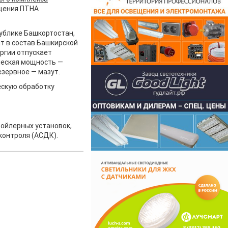
ащения ПТНА
ублике Башкортостан,
ит в состав Башкирской
ргии отпускает
ческая мощность —
езервное — мазут.
ескую обработку
бойлерных установок,
контроля (АСДК).