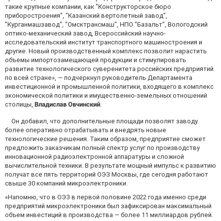
такие крупные компании, как "Конструкторское бюро
приборостроения", "Казанский вертолетный завод",
"Курганмашзавод", "Омсктрансмаш", НПО "Базальт", Вологодский
оптико-механический завод, Всероссийский научно-
исследовательский институт транспортного машиностроения и
другие. Новый производственный комплекс позволит нарастить
объемы импортозамещающей продукции и стимулировать
развитие технологического суверенитета российских предприятий
по всей стране», — подчеркнул руководитель Департамента
инвестиционной и промышленной политики, входящего в комплекс
экономической политики и имущественно-земельных отношений
столицы,
Владислав Овчинский
.
Он добавил, что дополнительные площади позволят заводу
более оперативно отрабатывать и внедрять новые
технологические решения. Таким образом, предприятие сможет
предложить заказчикам полный спектр услуг по производству
инновационной радиоэлектронной аппаратуры и сложной
вычислительной техники. В результате мощный импульс к развитию
получат все пять территорий ОЭЗ Москвы, где сегодня работают
свыше 30 компаний микроэлектроники.
«Напомню, что в ОЭЗ в первой половине 2022 года именно среди
предприятий микроэлектроники был зафиксирован максимальный
объем инвестиций в производства — более 11 миллиардов рублей.