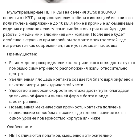
Мультиразмерные НБП и СБП на сечения 35/50 и 300/400 —
новинки от КВТ для присоединения кабеля с изоляцией из сшитого
полиэтилена напряжение до 10 кВ. Лёгкие и прочные алюминиевые
изделия с расположением срывных болтов в ряд подойдут для
работы с медными и алюминиевыми жилами. Последнее будет
особенно актуально при аварийном ремонте электросетей, где
встречается как современная, так и устаревшая проводка.
Преимущества:
Равномерное распределение электрического поля достигнуто с
помощью симметричного расположения жилы относительно
центра.
Увеличенная площадь контакта создаётся благодаря рифлёной
накатке внутри цилиндрической части.
Удобство и высокая скорость монтажа достигнуты благодаря
увеличенной фаске и внешней форме болта в виде
шестигранника.
Повышенная механическая прочность контакта получена
специальным способом фиксации, где головка срывается на
одном уровне поверхностью корпуса или ниже.
Особенности:
НБП отличаются лопаткой, смещённой относительно