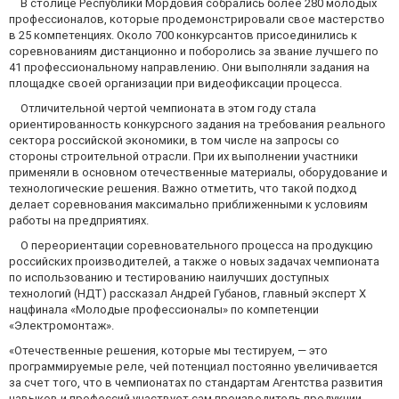
В столице Республики Мордовия собрались более 280 молодых
профессионалов, которые продемонстрировали свое мастерство
в 25 компетенциях. Около 700 конкурсантов присоединились к
соревнованиям дистанционно и поборолись за звание лучшего по
41 профессиональному направлению. Они выполняли задания на
площадке своей организации при видеофиксации процесса.
Отличительной чертой чемпионата в этом году стала
ориентированность конкурсного задания на требования реального
сектора российской экономики, в том числе на запросы со
стороны строительной отрасли. При их выполнении участники
применяли в основном отечественные материалы, оборудование и
технологические решения. Важно отметить, что такой подход
делает соревнования максимально приближенными к условиям
работы на предприятиях.
О переориентации соревновательного процесса на продукцию
российских производителей, а также о новых задачах чемпионата
по использованию и тестированию наилучших доступных
технологий (НДТ) рассказал Андрей Губанов, главный эксперт X
нацфинала «Молодые профессионалы» по компетенции
«Электромонтаж».
«Отечественные решения, которые мы тестируем, — это
программируемые реле, чей потенциал постоянно увеличивается
за счет того, что в чемпионатах по стандартам Агентства развития
навыков и профессий участвует сам производитель продукции.