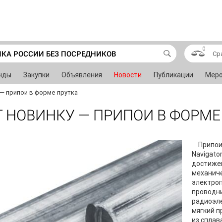
0
ИКА РОССИИ БЕЗ ПОСРЕДНИКОВ
Ср
нды
Закупки
Объявления
Новости
Публикации
Меро
 — припои в форме прутка
Т НОВИНКУ — ПРИПОИ В ФОРМЕ
Припои
Navigato
достиже
механиче
электроп
проводн
радиоэл
мягкий п
из сплав