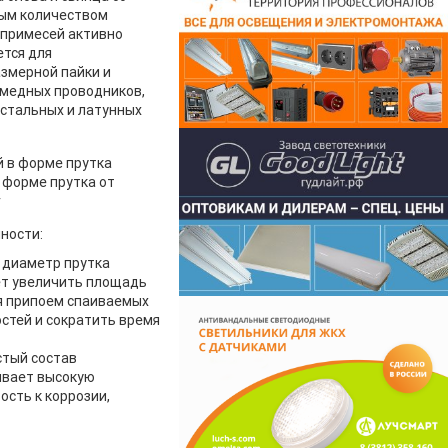
ым количеством
 примесей активно
тся для
змерной пайки и
 медных проводников,
стальных и латунных
 форме прутка от
r
ности:
 диаметр прутка
ет увеличить площадь
я припоем спаиваемых
стей и сократить время
стый состав
ивает высокую
ость к коррозии,