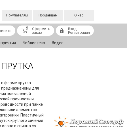
Покупателям
Продавцам
О нас
0
Оформить
Вход
авнить
заказ
Регистрация
приятия
Библиотека
Видео
 ПРУТКА
 в форме прутка
r предназначены для
ния повышенной
ской прочности и
роводности при пайке
иков или элементов
ектроники. Пластичный
руток круглого сечения
а олова и свинца со