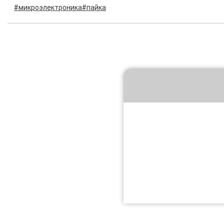
#микроэлектроника
#пайка