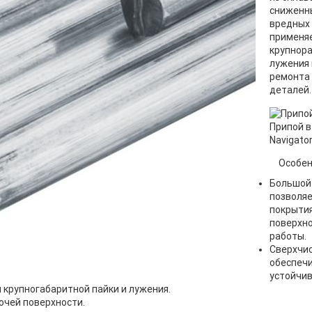
сниженн
вредных
применяе
крупнора
лужения
ремонта 
деталей.
Припой в
Navigato
Особен
Большой
позволя
покрыти
поверхно
работы.
Сверхчи
обеспеч
устойчив
 крупногабаритной пайки и лужения.
очей поверхности.