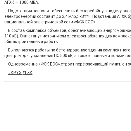
АГХК — 1000 МВА.
Подстанция позволит обеспечить бесперебойную подачу элек
электроэнергии составит до 2,4 млрд кВт*ч. Подстанция АГХК 
национальной электрической сети «ФСК ЕЭС».
В состав комплекса объектов, обеспечивающих энергомощност
110 кВ). Они станут источником электроснабжения для комплек
общестроительные работы.
Выполняются работы по бетонированию здания комплектного
центром для управления ПС 500 кВ, а также главными понизит
Одновременно «ФСК ЕЭС» строит переключающий пункт, он о
#КРУЭ
#ГХК