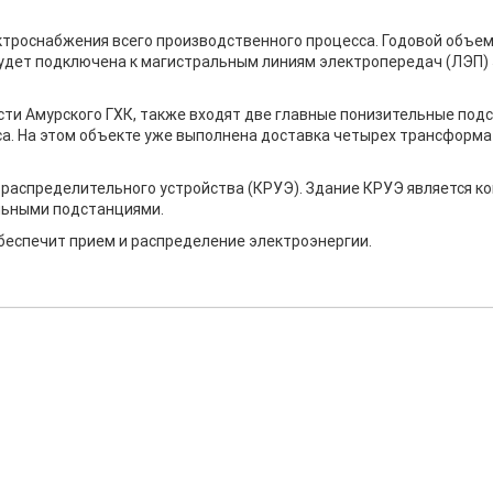
троснабжения всего производственного процесса. Годовой объе
будет подключена к магистральным линиям электропередач (ЛЭП) 
и Амурского ГХК, также входят две главные понизительные подст
са. На этом объекте уже выполнена доставка четырех трансформа
 распределительного устройства (КРУЭ). Здание КРУЭ является 
ельными подстанциями.
беспечит прием и распределение электроэнергии.