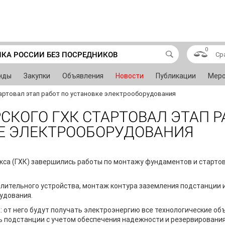
0
ИКА РОССИИ БЕЗ ПОСРЕДНИКОВ
Ср
нды
Закупки
Объявления
Новости
Публикации
Меро
артовал этап работ по установке электрооборудования
СКОГО ГХК СТАРТОВАЛ ЭТАП Р
Е ЭЛЕКТРООБОРУДОВАНИЯ
екса (ГХК) завершились работы по монтажу фундаментов и старт
лительного устройства, монтаж контура заземления подстанции и 
удования.
: от него будут получать электроэнергию все технологические об
ь подстанции с учетом обеспечения надежности и резервировани