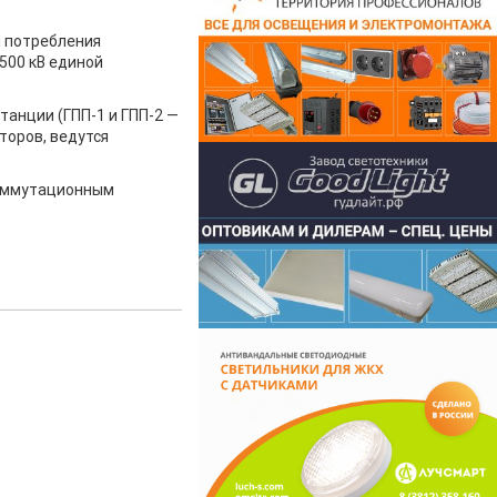
м потребления
500 кВ единой
анции (ГПП-1 и ГПП-2 —
торов, ведутся
коммутационным