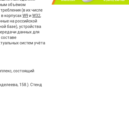
чным объёмом
требления (в их числе
 в корпусах
W9
и
W32
,
ные на российской
ой базе), устройства
передачи данных для
 составе
туальных систем учёта
плекс, состоящий
делеева, 158.). Стенд