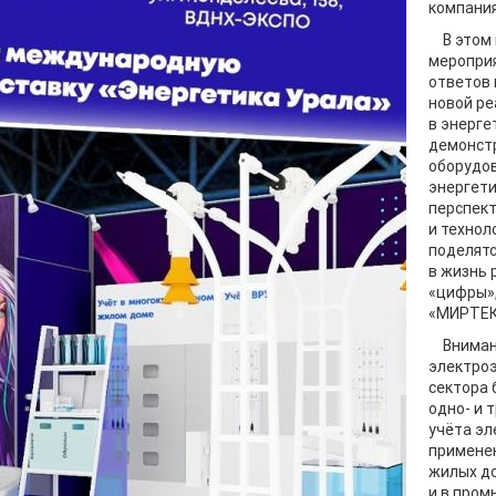
компания
В этом
меропри
ответов
новой ре
в энерге
демонст
оборудов
энергети
перспек
и технол
поделят
в жизнь 
«цифры»,
«МИРТЕК
Вниман
электро
сектора 
одно- и 
учёта эл
примене
жилых до
и в пром