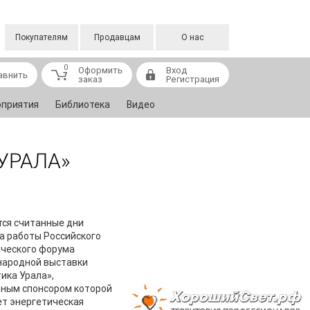
Покупателям
Продавцам
О нас
0
Оформить
Вход
авнить
заказ
Регистрация
приятия
Библиотека
Видео
УРАЛА»
ся считанные дни
а работы Российского
ического форума
народной выставки
ика Урала»,
ьным спонсором которой
т энергетическая