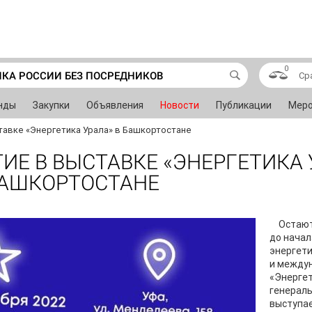
0
ИКА РОССИИ БЕЗ ПОСРЕДНИКОВ
Ср
нды
Закупки
Объявления
Новости
Публикации
Меро
тавке «Энергетика Урала» в Башкортостане
ИЕ В ВЫСТАВКЕ «ЭНЕРГЕТИКА 
БАШКОРТОСТАНЕ
Остают
до начал
энергет
и между
«Энергет
генерал
выступае