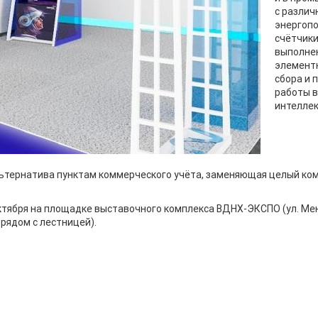
с разли
энергопо
счётчики
выполнен
элементн
сбора и 
работы в
интеллек
ьтернатива пунктам коммерческого учёта, заменяющая целый ком
октября на площадке выставочного комплекса ВДНХ-ЭКСПО (ул. Мен
рядом с лестницей).