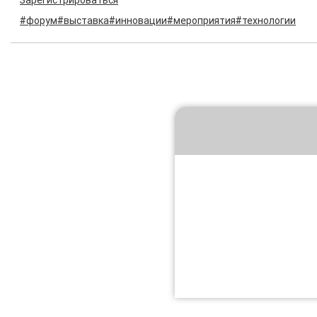
#форум
#выставка
#инновации
#мероприятия
#технологии