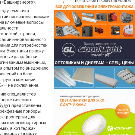
 «Башкирэнерго».
 году тематика
ятий посвящена поискам
 на ключевые вопросы
альности
тической отрасли,
рации инновационного
ания для потребностей
ки. Участники покажут
тивные разработки
огии занимаемой ниши,
ся опытом по внедрению
решений на базе
 группа компаний
» — не исключение.
ию специалистов
энергетического
будут представлены
трёхфазные приборы
ектроэнергии для
ния в многоквартирных
мах, в коттеджах
ышленных зданиях