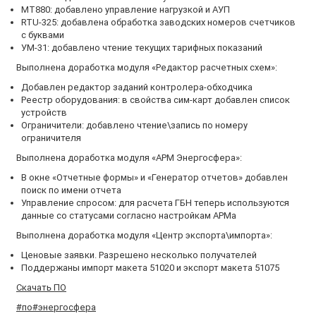
МТ880: добавлено управление нагрузкой и АУП
RTU-325: добавлена обработка заводских номеров счетчиков
с буквами
УМ-31: добавлено чтение текущих тарифных показаний
Выполнена доработка модуля «Редактор расчетных схем»:
Добавлен редактор заданий контролера-обходчика
Реестр оборудования: в свойства сим-карт добавлен список
устройств
Ограничители: добавлено чтение\запись по номеру
ограничителя
Выполнена доработка модуля «АРМ Энергосфера»:
В окне «Отчетные формы» и «Генератор отчетов» добавлен
поиск по имени отчета
Управление спросом: для расчета ГБН теперь используются
данные со статусами согласно настройкам АРМа
Выполнена доработка модуля «Центр экспорта\импорта»:
Ценовые заявки. Разрешено несколько получателей
Поддержаны импорт макета 51020 и экспорт макета 51075
Скачать ПО
#по
#энергосфера