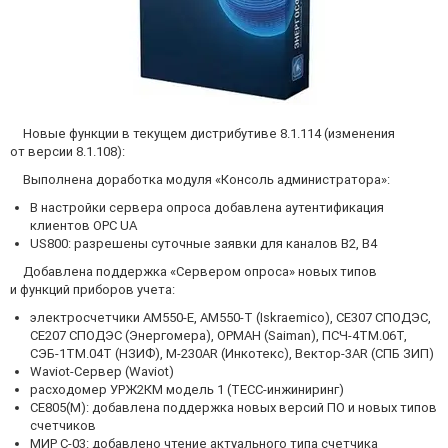
Новые функции в текущем дистрибутиве 8.1.114 (изменения
от версии 8.1.108):
Выполнена доработка модуля «Консоль администратора»:
В настройки сервера опроса добавлена аутентификация
клиентов OPC UA
US800: разрешены суточные заявки для каналов B2, B4
Добавлена поддержка «Сервером опроса» новых типов
и функций приборов учета:
электросчетчики АМ550-Е, АМ550-Т (Iskraemico), CE307 СПОДЭС,
CE207 СПОДЭС (Энергомера), ОРМАН (Saiman), ПСЧ-4ТМ.06Т,
СЭБ-1ТМ.04Т (НЗИФ), М-230AR (Инкотекс), Вектор-3AR (СПБ ЗИП)
Waviot-Сервер (Waviot)
расходомер УРЖ2КМ модель 1 (ТЕСС-инжиниринг)
CE805(M): добавлена поддержка новых версий ПО и новых типов
счетчиков
МИР С-03: добавлено чтение актуального типа счетчика