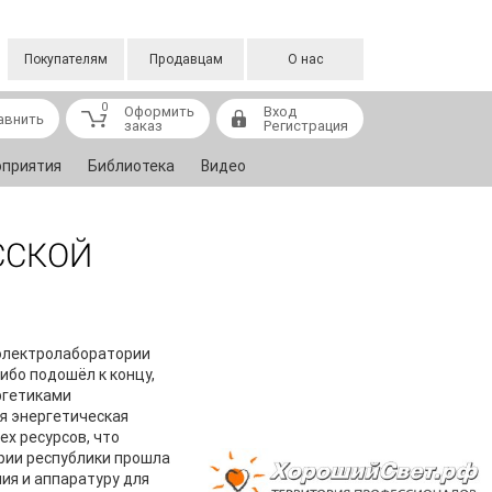
Покупателям
Продавцам
О нас
0
Оформить
Вход
авнить
заказ
Регистрация
приятия
Библиотека
Видео
ССКОЙ
 электролаборатории
ибо подошёл к концу,
ргетиками
ая энергетическая
х ресурсов, что
рии республики прошла
ия и аппаратуру для