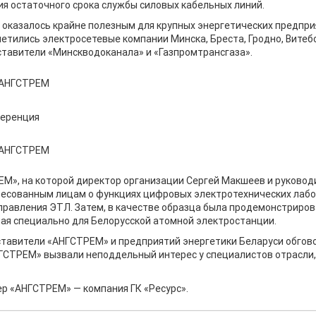
я остаточного срока службы силовых кабельных линий.
оказалось крайне полезным для крупных энергетических предпри
етились электросетевые компании Минска, Бреста, Гродно, Вите
ставители «Минскводоканала» и «Газпромтрансгаза».
М», на которой директор организации Сергей Макшеев и руковод
ресованным лицам о функциях цифровых электротехнических лаб
правления ЭТЛ. Затем, в качестве образца была продемонстриро
ная специально для Белорусской атомной электростанции.
тавители «АНГСТРЕМ» и предприятий энергетики Беларуси обгово
ГСТРЕМ» вызвали неподдельный интерес у специалистов отрасли,
ер «АНГСТРЕМ» — компания ГК «Ресурс».