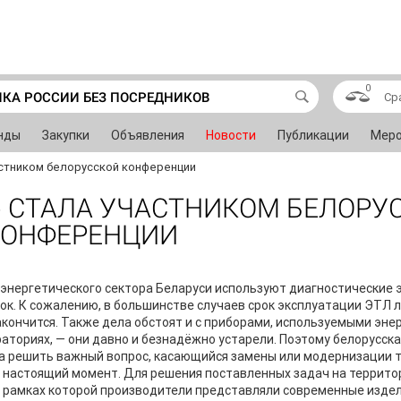
0
ИКА РОССИИ БЕЗ ПОСРЕДНИКОВ
Ср
нды
Закупки
Объявления
Новости
Публикации
Меро
стником белорусской конференции
 СТАЛА УЧАСТНИКОМ БЕЛОРУ
КОНФЕРЕНЦИИ
энергетического сектора Беларуси используют диагностические
ок. К сожалению, в большинстве случаев срок эксплуатации ЭТЛ л
акончится. Также дела обстоят и с приборами, используемыми эне
аториях, — они давно и безнадёжно устарели. Поэтому белорусск
 решить важный вопрос, касающийся замены или модернизации те
в настоящий момент. Для решения поставленных задач на террито
 рамках которой производители представляли современные издел