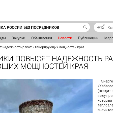
0
ИКА РОССИИ БЕЗ ПОСРЕДНИКОВ
Ср
нды
Закупки
Объявления
Новости
Публикации
Меро
ят надежность работы генерирующих мощностей края
ИКИ ПОВЫСЯТ НАДЕЖНОСТЬ Р
ЮЩИХ МОЩНОСТЕЙ КРАЯ
Энерге
«Хабаров
(входит 
ведут ре
который
теплоэл
значител