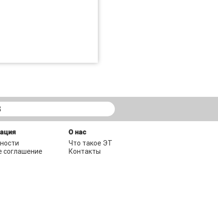
В
мация
О нас
ности
Что такое ЭТ
е соглашение
Контакты