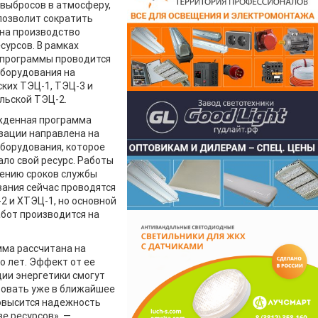
выбросов в атмосферу,
позволит сократить
на производство
сурсов. В рамках
 программы проводится
борудования на
ких ТЭЦ-1, ТЭЦ-3 и
льской ТЭЦ-2.
жденная программа
зации направлена на
борудования, которое
ло свой ресурс. Работы
ению сроков службы
ания сейчас проводятся
2 и ХТЭЦ-1, но основной
бот производится на
ма рассчитана на
о лет. Эффект от ее
ии энергетики смогут
вовать уже в ближайшее
овысится надежность
е ресурсов», —