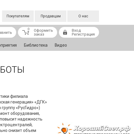
Покупателям
Продавцам
О нас
0
Оформить
Вход
авнить
заказ
Регистрация
приятия
Библиотека
Видео
АБОТЫ
тики филиала
ская генерация» «ДГК»
в группу «РусГидро»)
монт оборудования,
 повысит надежность
ектроцентралей,
ьно снизит объем