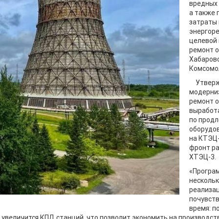
вредных 
а также 
затраты 
энергоре
целевой
ремонт о
Хабаровс
Комсомо
Утвер
модерни
ремонт о
выработа
по продл
оборудов
на КТЭЦ-
фронт ра
ХТЭЦ-3.
«Програм
нескольк
реализац
почувст
время: п
 увеличится КПД станций, что позволит экономить на производств