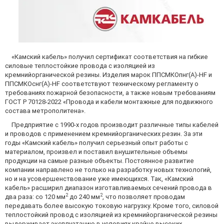
«Камский кабель» получил сертификат соответствия на гибкие
силовые теплостойкие провода с изоляцией из
кремнийорганической резины. Изделия марок ППСМКОпнг(А)-HF и
ППСМКОснг(А)-HF соответствуют техническому регламенту о
требованиях пожарной безопасности, а также новым требованиям
ГОСТ Р 70128-2022 «Провода и кабели монтажные для подвижного
состава метрополитена».
Предприятие с 1990-х годов производит различные типы кабелей
и проводов с применением кремнийорганических резин. За эти
годы «Камский кабель» получил серьезный опыт работы с
материалом, произвел и поставил внушительные объемы
продукции на самые разные объекты. Постоянное развитие
компании направлено не только на разработку новых технологий,
но и на усовершенствование уже имеющихся. Так, «Камский
кабель» расширил диапазон изготавливаемых сечений провода в
2
2
два раза: со 120 мм
до 240 мм
, что позволяет проводам
передавать более высокую токовую нагрузку. Кроме того, силовой
теплостойкий провод с изоляцией из кремнийорганической резины
выдерживает эксплуатацию в условиях крайне высоких