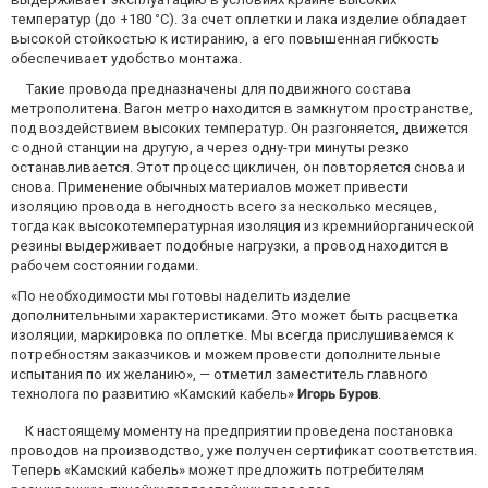
температур (до +180 °С). За счет оплетки и лака изделие обладает
высокой стойкостью к истиранию, а его повышенная гибкость
обеспечивает удобство монтажа.
Такие провода предназначены для подвижного состава
метрополитена. Вагон метро находится в замкнутом пространстве,
под воздействием высоких температур. Он разгоняется, движется
с одной станции на другую, а через одну-три минуты резко
останавливается. Этот процесс цикличен, он повторяется снова и
снова. Применение обычных материалов может привести
изоляцию провода в негодность всего за несколько месяцев,
тогда как высокотемпературная изоляция из кремнийорганической
резины выдерживает подобные нагрузки, а провод находится в
рабочем состоянии годами.
«По необходимости мы готовы наделить изделие
дополнительными характеристиками. Это может быть расцветка
изоляции, маркировка по оплетке. Мы всегда прислушиваемся к
потребностям заказчиков и можем провести дополнительные
испытания по их желанию», — отметил заместитель главного
технолога по развитию «Камский кабель»
Игорь Буров
.
К настоящему моменту на предприятии проведена постановка
проводов на производство, уже получен сертификат соответствия.
Теперь «Камский кабель» может предложить потребителям