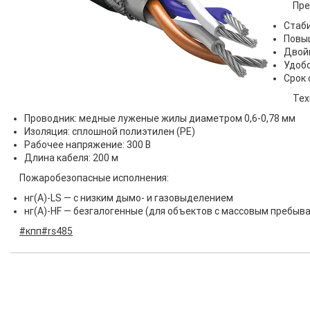
Пре
Стаби
Повы
Двой
Удоб
Срок 
Тех
Проводник: медные луженые жилы диаметром 0,6-0,78 мм
Изоляция: сплошной полиэтилен (PE)
Рабочее напряжение: 300 В
Длина кабеля: 200 м
Пожаробезопасные исполнения:
нг(А)-LS — с низким дымо- и газовыделением
нг(А)-HF — безгалогенные (для объектов с массовым пребыв
#кпп
#rs485