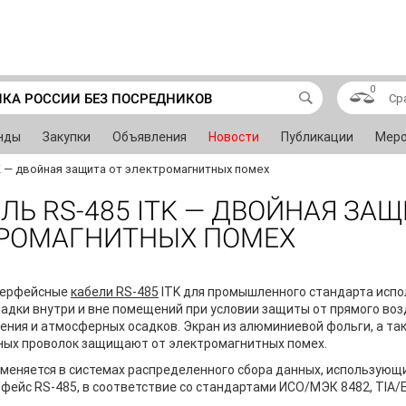
0
ИКА РОССИИ БЕЗ ПОСРЕДНИКОВ
Ср
нды
Закупки
Объявления
Новости
Публикации
Меро
K — двойная защита от электромагнитных помех
Ь RS-485 ITK — ДВОЙНАЯ ЗА
ТРОМАГНИТНЫХ ПОМЕХ
терфейсные
кабели RS-485
ITK для промышленного стандарта испо
адки внутри и вне помещений при условии защиты от прямого во
ения и атмосферных осадков. Экран из алюминиевой фольги, а та
ных проволок защищают от электромагнитных помех.
меняется в системах распределенного сбора данных, использую
фейс RS-485, в соответствие со стандартами ИСО/МЭК 8482, TIA/E