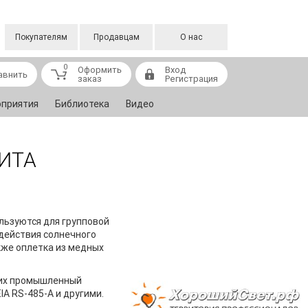
Покупателям
Продавцам
О нас
0
Оформить
Вход
авнить
заказ
Регистрация
приятия
Библиотека
Видео
ЩИТА
льзуются для групповой
здействия солнечного
кже оплетка из медных
щих промышленный
IA RS-485-A и другими.