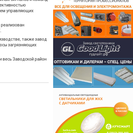
фективностью
ием управляющих
т реализован
.
изводстве, также завод
росы загрязняющих
и весь Заводской район