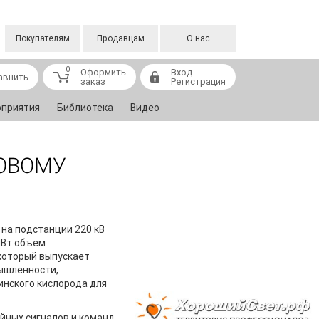
Покупателям
Продавцам
О нас
0
Оформить
Вход
авнить
заказ
Регистрация
приятия
Библиотека
Видео
НОВОМУ
на подстанции 220 кВ
МВт объем
 который выпускает
ышленности,
нского кислорода для
йных сигналов и команд