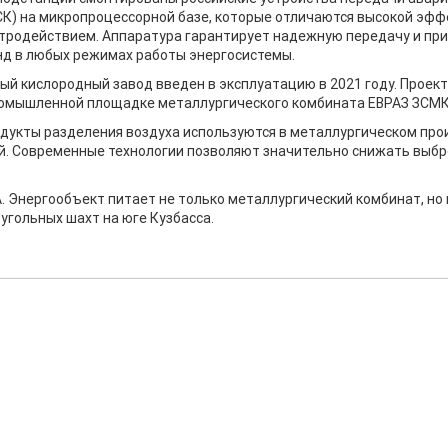
К) на микропроцессорной базе, которые отличаются высокой эф
тродействием. Аппаратура гарантирует надежную передачу и пр
д в любых режимах работы энергосистемы.
ый кислородный завод введен в эксплуатацию в 2021 году. Проек
ромышленной площадке металлургического комбината ЕВРАЗ ЗСМК
дукты разделения воздуха используются в металлургическом про
лей. Современные технологии позволяют значительно снижать выб
 Энергообъект питает не только металлургический комбинат, но 
 угольных шахт на юге Кузбасса.