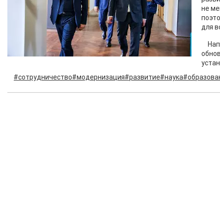
не ме
поэто
для в
Нап
обнов
устан
#сотрудничество
#модернизация
#развитие
#наука
#образова