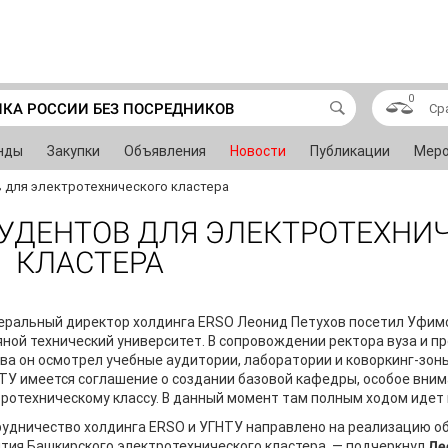
0
ИКА РОССИИ БЕЗ ПОСРЕДНИКОВ
Ср
нды
Закупки
Объявления
Новости
Публикации
Меро
в для электротехнического кластера
СТУДЕНТОВ ДЛЯ ЭЛЕКТРОТЕХНИ
КЛАСТЕРА
еральный директор холдинга ERSO Леонид Петухов посетил Уфим
ной технический университет. В сопровождении ректора вуза и п
ва он осмотрел учебные аудитории, лаборатории и коворкинг-зон
ТУ имеется соглашение о создании базовой кафедры, особое вни
ротехническому классу. В данный момент там полным ходом идет
рудничество холдинга ERSO и УГНТУ направлено на реализацию 
тия Башкирского электротехнического кластера, — подчеркнул
Ле