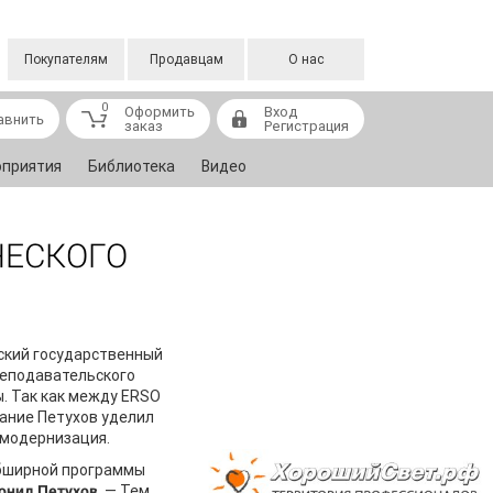
Покупателям
Продавцам
О нас
0
Оформить
Вход
авнить
заказ
Регистрация
приятия
Библиотека
Видео
ЧЕСКОГО
ский государственный
реподавательского
ы. Так как между ERSO
мание Петухов уделил
 модернизация.
обширной программы
онид Петухов
. — Тем