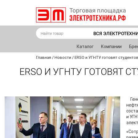
ВСЯ ЭЛЕКТРОТЕХН
Каталог
Компании
Бре
Главная
/
Новости
/
ERSO и УГНТУ готовят студенто
ERSO И УГНТУ ГОТОВЯТ 
Ген
нефтя
соста
и УГН
элект
«Сот
разви