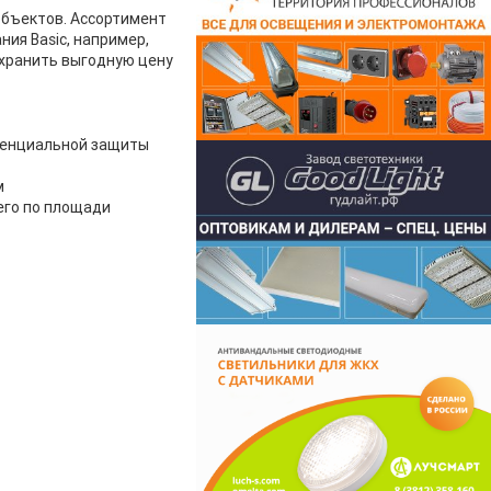
объектов. Ассортимент
ия Basic, например,
охранить выгодную цену
ренциальной защиты
м
его по площади