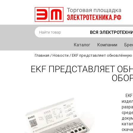
ВСЯ ЭЛЕКТРОТЕХН
Каталог
Компании
Бре
Главная
/
Новости
/
EKF представляет обновлённую 
EKF ПРЕДСТАВЛЯЕТ О
ОБОР
EKF
издел
разра
среде
докум
катал
скача