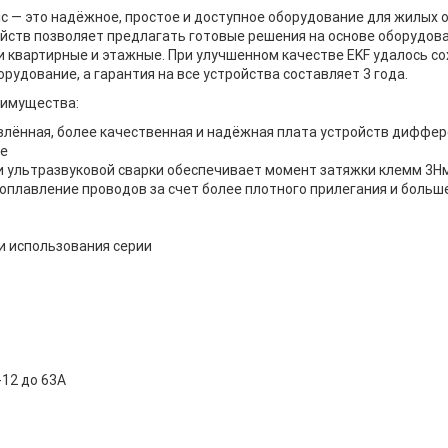
ic — это надёжное, простое и доступное оборудование для жилых 
йств позволяет предлагать готовые решения на основе оборудован
 квартирные и этажные. При улучшенном качестве EKF удалось с
орудование, а гарантия на все устройства составляет 3 года.
имущества:
лённая, более качественная и надёжная плата устройств диффе
ие
ии ультразвуковой сварки обеспечивает момент затяжки клемм 3Н
оплавление проводов за счет более плотного прилегания и больш
и использования серии
12 до 63А