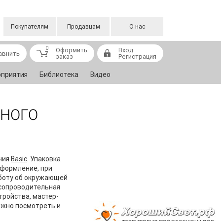
Покупателям
Продавцам
О нас
0
Оформить
Вход
авнить
заказ
Регистрация
приятия
Библиотека
Видео
ЬНОГО
ния
Basic
. Упаковка
оформление, при
аботу об окружающей
 сопроводительная
тройства, мастер-
ожно посмотреть и