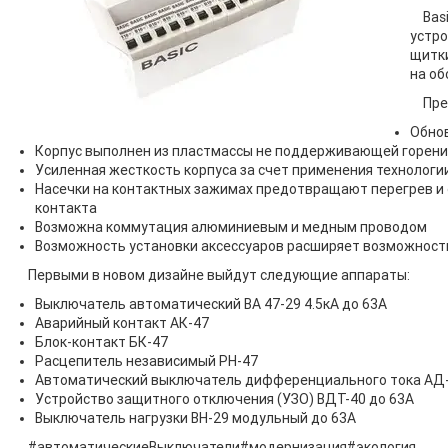
Bas
устро
щитки
на об
Пре
Обнов
Корпус выполнен из пластмассы не поддерживающей горен
Усиленная жесткость корпуса за счет применения технолог
Насечки на контактных зажимах предотвращают перегрев и 
контакта
Возможна коммутация алюминиевым и медным проводом
Возможность установки аксессуаров расширяет возможност
Первыми в новом дизайне выйдут следующие аппараты:
Выключатель автоматический ВА 47-29 4.5кА до 63А
Аварийный контакт АК-47
Блок-контакт БК-47
Расцепитель независимый РН-47
Автоматический выключатель дифференциального тока АД-
Устройство защитного отключения (УЗО) ВДТ-40 до 63А
Выключатель нагрузки ВН-29 модульный до 63А
#автоматическиеВыключатели
#модернизация
#экология