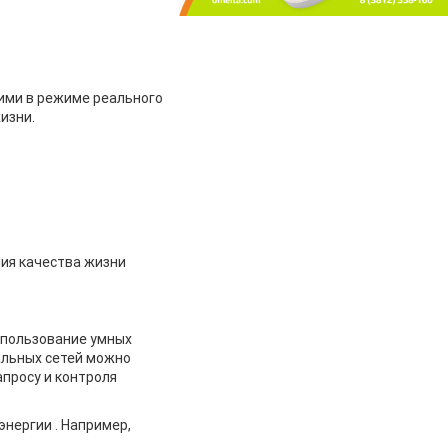
ими в режиме реального
изни.
ния качества жизни
спользование умных
альных сетей можно
апросу и контроля
нергии . Например,