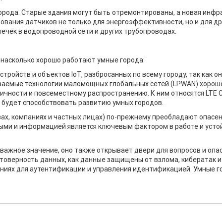
орода. Старые здания могут быть отремонтированы, а новая инфр
вания датчиков не только для энергоэффективности, но и для дру
течек в водопроводной сети и других трубопроводах.
 насколько хорошо работают умные города:
стройств и объектов IoT, разбросанных по всему городу, так как о
ываемые технологии маломощных глобальных сетей (LPWAN) хорош
ности и повсеместному распространению. К ним относятся LTE Cat
5G будет способствовать развитию умных городов.
ствах, компаниях и частных лицах) по-прежнему преобладают опасе
ыми и информацией является ключевым фактором в работе и усто
важное значение, оно также открывает двери для вопросов и опасн
оверность данных, как данные защищены от взлома, кибератак и 
ениях для аутентификации и управления идентификацией. Умные г