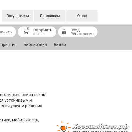
Покупателям
Продавцам
О нас
0
Оформить
Вход
авнить
заказ
Регистрация
приятия
Библиотека
Видео
его можно описать как:
ся устойчивым и
ения услуг и решения
етика, мобильность,