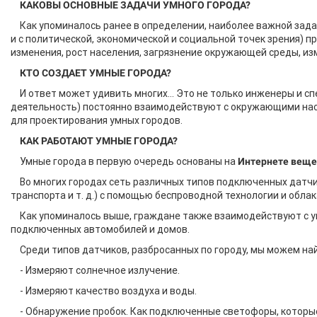
КАКОВЫ ОСНОВНЫЕ ЗАДАЧИ УМНОГО ГОРОДА?
Как упоминалось ранее в определении, наиболее важной задач
и с политической, экономической и социальной точек зрения) 
изменения, рост населения, загрязнение окружающей среды, из
КТО СОЗДАЕТ УМНЫЕ ГОРОДА?
И ответ может удивить многих... Это не только инженеры и с
деятельность) постоянно взаимодействуют с окружающими нас
для проектирования умных городов.
КАК РАБОТАЮТ УМНЫЕ ГОРОДА?
Умные города в первую очередь основаны на
Интернете веще
Во многих городах сеть различных типов подключенных датчи
транспорта и т. д.) с помощью беспроводной технологии и облак
Как упоминалось выше, граждане также взаимодействуют с 
подключенных автомобилей и домов.
Среди типов датчиков, разбросанных по городу, мы можем най
- Измеряют солнечное излучение.
- Измеряют качество воздуха и воды.
- Обнаружение пробок. Как подключенные светофоры, которые