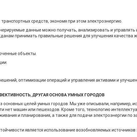
и транспортных средств, экономя при этом электроэнергию.
нерируемые данные можно получать, анализировать и управлять 
жданам принимать правильные решения для улучшения качества ж
люченные объекты.
ции.
я решений, оптимизации операций и управления активами и улучше
ФЕКТИВНОСТЬ, ДРУГАЯ ОСНОВА УМНЫХ ГОРОДОВ
з основных целей умных городов. Мы уже описывали, например, и
ти нет машин или пешеходов. Кроме того, технологию интеллекту
живания и планирования, а также для подачи электроэнергии по з
тойчивости является использование возобновляемых источников э
.