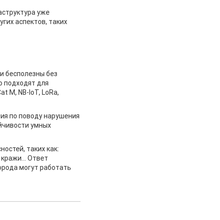
аструктура уже
гих аспектов, таких
ни бесполезны без
о подходят для
 M, NB-IoT, LoRa,
ния по поводу нарушения
йчивости умных
остей, таких как:
кражи... Ответ
орода могут работать