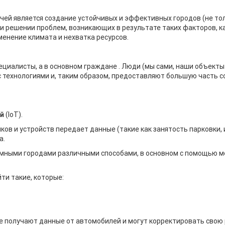
ей является создание устойчивых и эффективных городов (не тол
при решении проблем, возникающих в результате таких факторов, 
менение климата и нехватка ресурсов.
пециалисты, а в основном граждане . Люди (мы сами, наши объект
 технологиями и, таким образом, предоставляют большую часть 
й
(IoT).
ков и устройств передает данные (такие как занятость парковки,
а.
умными городами различными способами, в основном с помощью м
ти такие, которые:
 получают данные от автомобилей и могут корректировать свою р