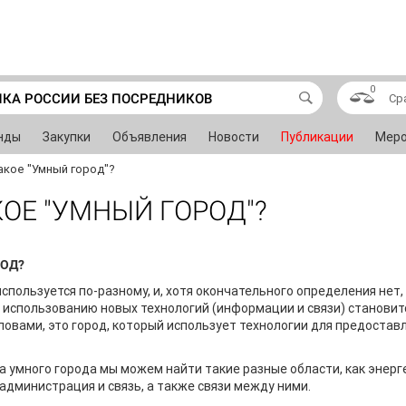
0
ИКА РОССИИ БЕЗ ПОСРЕДНИКОВ
Ср
нды
Закупки
Объявления
Новости
Публикации
Меро
акое "Умный город"?
КОЕ "УМНЫЙ ГОРОД"?
РОД?
спользуется по-разному, и, хотя окончательного определения нет, 
я использованию новых технологий (информации и связи) становит
овами, это город, который использует технологии для предоставл
а умного города мы можем найти такие разные области, как энерг
администрация и связь, а также связи между ними.