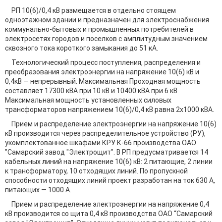
РП 10(6)/0,4 кВ размещается в отдельно стоящем
одноэтажном здании и предназначен для электроснабжения
коммунально-бытовых и промышленных потребителей в
электросетях городов и поселков с амплитудным значением
сквозного тока короткого замыкания до 51 кА.
Технологический процесс поступления, распределения и
преобразования электроэнергии на напряжение 10(6) кВ и
0,4кВ — непрерывный. Максимальная Проходная мощность
составляет 17300 кВА при 10 кВ и 10400 кВА при 6 кВ
Максимальная мощность установленных силовых
трансформаторов напряжением 10(6)/0,4 кВ равна 2x1000 кВА.
Прием и распределение электроэнергии на напряжение 10(6)
кВ производится через распределительное устройство (РУ),
укомплектованное шкафами КРУ К-66 производства ОАО
"Самарский завод "Электрощит". В РП предусматривается 14
кабельных линий на напряжение 10(6) кВ: 2 питающие, 2 линии
к трансформатору, 10 отходящих линий. По пропускной
способности отходящих линий проект разработан на ток 630 А,
питающих — 1000 А.
Прием и распределение электроэнергии на напряжение 0,4
кВ производится со щита 0,4 кВ производства ОАО “Самарский