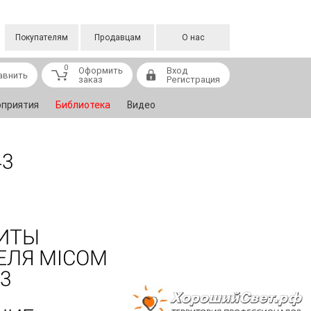
Покупателям
Продавцам
О нас
0
Оформить
Вход
авнить
заказ
Регистрация
приятия
Библиотека
Видео
43
ЩИТЫ
ЕЛЯ MICOM
43