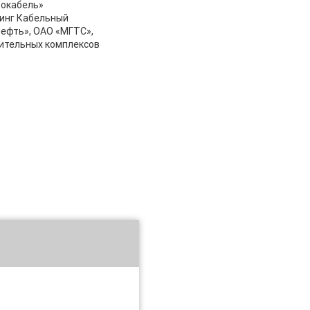
рокабель»
лдинг Кабельный
нефть», ОАО «МГТС»,
оительных комплексов