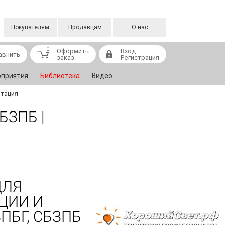
Покупателям
Продавцам
О нас
0
Оформить
Вход
авнить
заказ
Регистрация
приятия
Библиотека
Видео
нтация
БЗПБ |
ДЛЯ
ЦИИ И
ПБГ, СБЗПБ