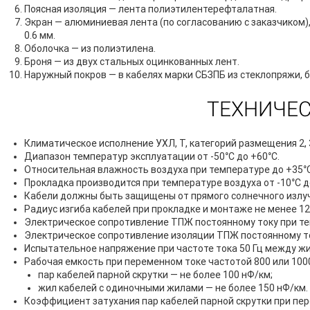
Поясная изоляция — лента полиэтилентерефталатная.
Экран — алюминиевая лента (по согласованию с заказчиком
0.6 мм.
Оболочка — из полиэтилена.
Броня — из двух стальных оцинкованных лент.
Наружный покров — в кабелях марки СБЗПБ из стеклопряжи, б
ТЕХНИЧЕС
Климатическое исполнение УХЛ, Т, категорий размещения 2, 3
Диапазон температур эксплуатации от -50°С до +60°С.
Относительная влажность воздуха при температуре до +35°С
Прокладка производится при температуре воздуха от -10°С д
Кабели должны быть защищены от прямого солнечного излу
Радиус изгиба кабелей при прокладке и монтаже не менее 1
Электрическое сопротивление ТПЖ постоянному току при тем
Электрическое сопротивление изоляции ТПЖ постоянному то
Испытательное напряжение при частоте тока 50 Гц между жи
Рабочая емкость при переменном токе частотой 800 или 100
пар кабелей парной скрутки — не более 100 нФ/км;
жил кабелей с одиночными жилами — не более 150 нФ/км.
Коэффициент затухания пар кабелей парной скрутки при пер