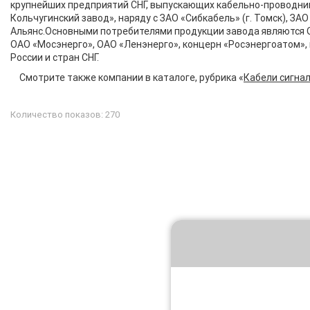
крупнейших предприятий СНГ, выпускающих кабельно-проводник
Кольчугинский завод», наряду с ЗАО «Сибкабель» (г. Томск), ЗАО
Альянс.Основными потребителями продукции завода являются 
ОАО «Мосэнерго», ОАО «Ленэнерго», концерн «Росэнергоатом», 
России и стран СНГ.
Смотрите также компании в каталоге, рубрика «
Кабели сигна
Количество показов: 270