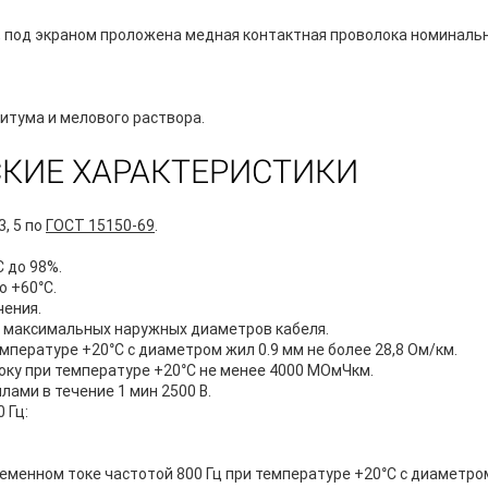
), под экраном проложена медная контактная проволока номиналь
итума и мелового раствора.
КИЕ ХАРАКТЕРИСТИКИ
, 5 по
ГОСТ 15150-69
.
 до 98%.
о +60°С.
чения.
2 максимальных наружных диаметров кабеля.
пературе +20°С с диаметром жил 0.9 мм не более 28,8 Ом/км.
ку при температуре +20°С не менее 4000 МОмЧкм.
лами в течение 1 мин 2500 В.
0 Гц:
еменном токе частотой 800 Гц при температуре +20°С с диаметром