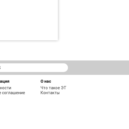
В
мация
О нас
ности
Что такое ЭТ
е соглашение
Контакты