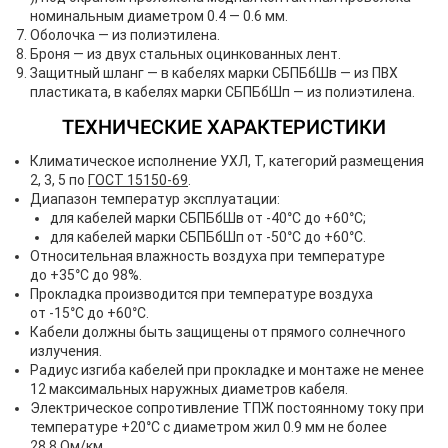
номинальным диаметром 0.4 — 0.6 мм.
Оболочка — из полиэтилена.
Броня — из двух стальных оцинкованных лент.
Защитный шланг — в кабелях марки СБПБбШв — из ПВХ
пластиката, в кабелях марки СБПБбШп — из полиэтилена.
ТЕХНИЧЕСКИЕ ХАРАКТЕРИСТИКИ
Климатическое исполнение УХЛ, Т, категорий размещения
2, 3, 5 по
ГОСТ 15150-69
.
Диапазон температур эксплуатации:
для кабелей марки СБПБбШв от -40°С до +60°С;
для кабелей марки СБПБбШп от -50°С до +60°С.
Относительная влажность воздуха при температуре
до +35°С до 98%.
Прокладка производится при температуре воздуха
от -15°С до +60°С.
Кабели должны быть защищены от прямого солнечного
излучения.
Радиус изгиба кабелей при прокладке и монтаже не менее
12 максимальных наружных диаметров кабеля.
Электрическое сопротивление ТПЖ постоянному току при
температуре +20°С с диаметром жил 0.9 мм не более
28,8 Ом/км.