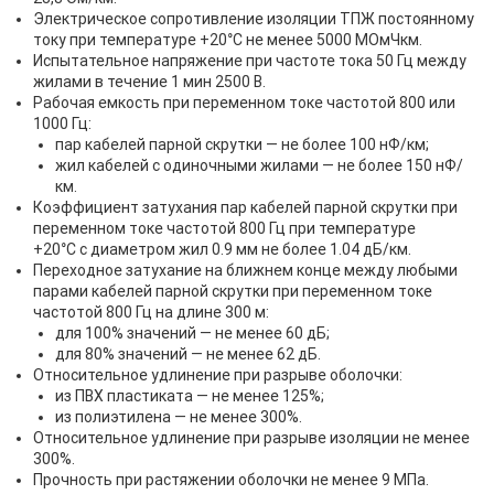
Электрическое сопротивление изоляции ТПЖ постоянному
току при температуре +20°С не менее 5000 МОмЧкм.
Испытательное напряжение при частоте тока 50 Гц между
жилами в течение 1 мин 2500 В.
Рабочая емкость при переменном токе частотой 800 или
1000 Гц:
пар кабелей парной скрутки — не более 100 нФ/км;
жил кабелей с одиночными жилами — не более 150 нФ/
км.
Коэффициент затухания пар кабелей парной скрутки при
переменном токе частотой 800 Гц при температуре
+20°С с диаметром жил 0.9 мм не более 1.04 дБ/км.
Переходное затухание на ближнем конце между любыми
парами кабелей парной скрутки при переменном токе
частотой 800 Гц на длине 300 м:
для 100% значений — не менее 60 дБ;
для 80% значений — не менее 62 дБ.
Относительное удлинение при разрыве оболочки:
из ПВХ пластиката — не менее 125%;
из полиэтилена — не менее 300%.
Относительное удлинение при разрыве изоляции не менее
300%.
Прочность при растяжении оболочки не менее 9 МПа.