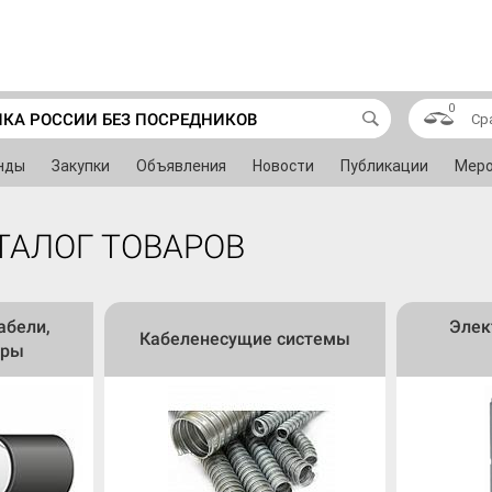
0
ИКА РОССИИ БЕЗ ПОСРЕДНИКОВ
Ср
нды
Закупки
Объявления
Новости
Публикации
Меро
ТАЛОГ ТОВАРОВ
абели,
Элек
Кабеленесущие системы
уры