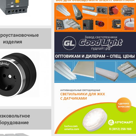
троустановочные
изделия
изковольтное
борудование