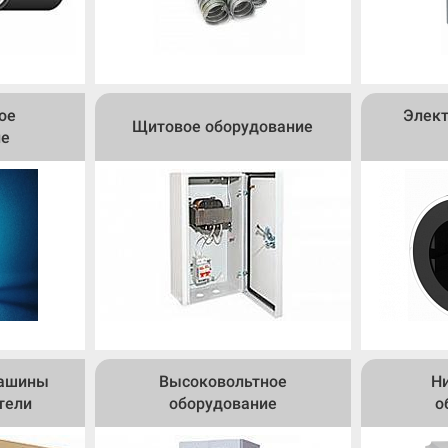
ое
Элек
Щитовое оборудование
ие
машины
Высоковольтное
Н
тели
оборудование
о