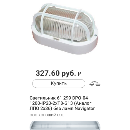
327.60 руб.
₽
Купить
Светильник 61 299 DPO-04-
1200-IP20-2хT8-G13 (Аналог
ЛПО 2х36) без ламп Navigator
61299
ООО ХОРОШИЙ СВЕТ