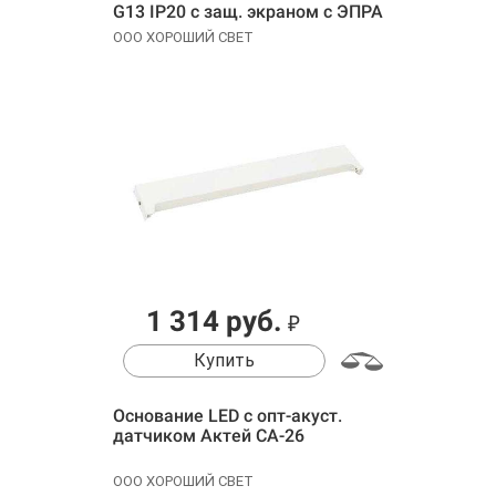
G13 IP20 с защ. экраном с ЭПРА
(без ламп) Ксенон 0290130012
ООО ХОРОШИЙ СВЕТ
1 314 руб.
₽
Купить
Основание LED с опт-акуст.
датчиком Актей СА-26
ООО ХОРОШИЙ СВЕТ