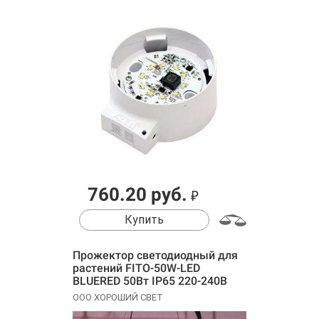
760.20 руб.
₽
Купить
Прожектор светодиодный для
растений FITO-50W-LED
BLUERED 50Вт IP65 220-240В
-30град. до + 45град. 30000ч
ООО ХОРОШИЙ СВЕТ
для цветения и плодоношения