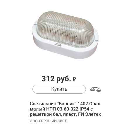
312 руб.
₽
Купить
Светильник "Банник" 1402 Овал
малый НПП 03-60-022 IP54 с
решеткой бел. пласт. ГИ Элетех
1005500884
ООО ХОРОШИЙ СВЕТ