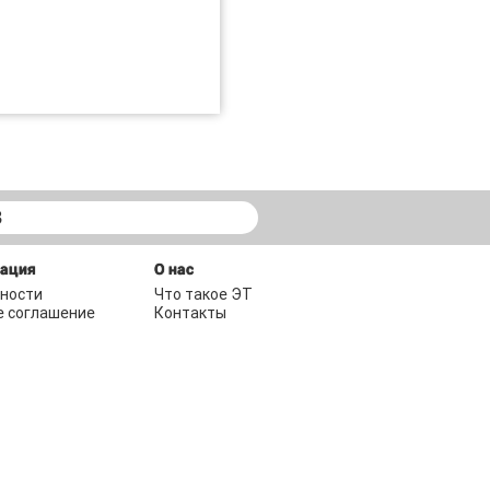
В
мация
О нас
ности
Что такое ЭТ
е соглашение
Контакты