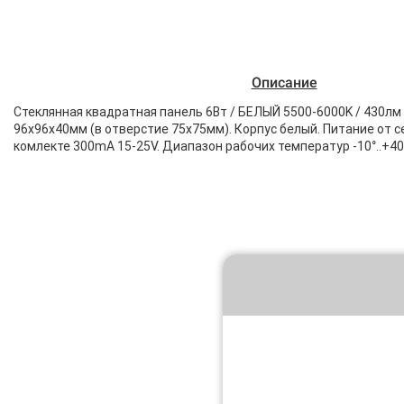
Описание
Стеклянная квадратная панель 6Вт / БЕЛЫЙ 5500-6000K / 430лм 
96x96x40мм (в отверстие 75x75мм). Корпус белый. Питание от с
комлекте 300mA 15-25V. Диапазон рабочих температур -10°..+4