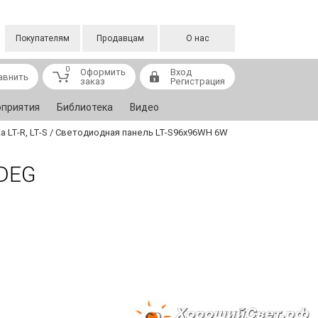
Покупателям
Продавцам
О нас
0
Оформить
Вход
авнить
заказ
Регистрация
приятия
Библиотека
Видео
 LT-R, LT-S
/
Светодиодная панель LT-S96x96WH 6W
DEG