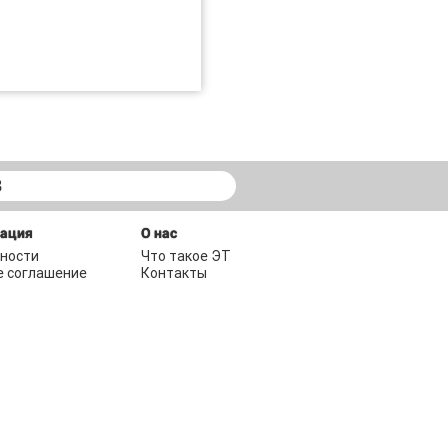
В
мация
О нас
ности
Что такое ЭТ
е соглашение
Контакты