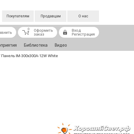
Покупателям
Продавцам
О нас
0
Оформить
Вход
авнить
заказ
Регистрация
приятия
Библиотека
Видео
/
Панель IM-300x300A-12W White