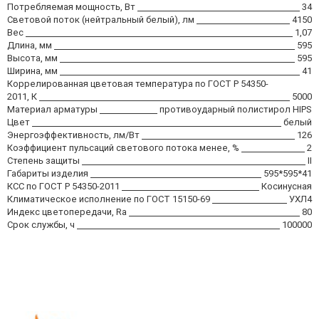
Потребляемая мощность, Вт
34
Световой поток (нейтральный белый), лм
4150
Вес
1,07
Длина, мм
595
Высота, мм
595
Ширина, мм
41
Коррелированная цветовая температура по ГОСТ Р 54350-
2011, К
5000
Материал арматуры
противоударный полистирол HIPS
Цвет
белый
Энергоэффективность, лм/Вт
126
Коэффициент пульсаций светового потока менее, %
2
Степень защиты
II
Габариты изделия
595*595*41
КСС по ГОСТ Р 54350-2011
Косинусная
Климатическое исполнение по ГОСТ 15150-69
УХЛ4
Индекс цветопередачи, Ra
80
Срок службы, ч
100000