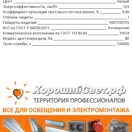
Цвет
белый
Энергоэффективность, лм/Вт
125
Коэффициент пульсаций светового потока менее, %
0,98
Степень защиты
I
Габариты изделия
595*295*35
КСС по ГОСТ Р 54350-2011
Косинусная
Климатическое исполнение по ГОСТ 15150-69
УХЛ4
Индекс цветопередачи, Ra
80
Срок службы, ч
100000