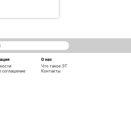
В
мация
О нас
ности
Что такое ЭТ
е соглашение
Контакты