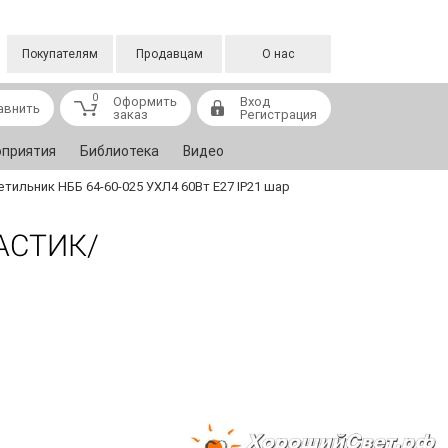
Покупателям
Продавцам
О нас
0
Оформить
Вход
авнить
заказ
Регистрация
приятия
Библиотека
Видео
етильник НББ 64-60-025 УХЛ4 60Вт E27 IP21 шар
ЛАСТИК/