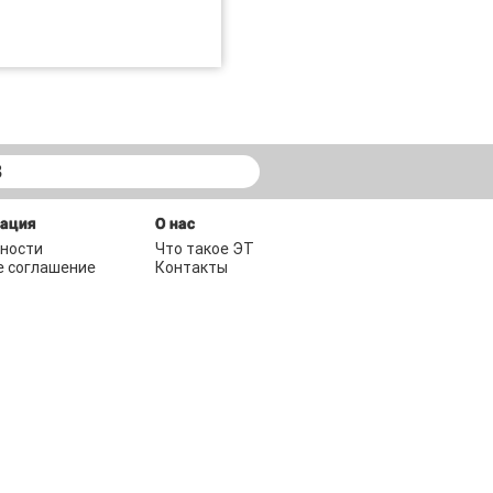
В
мация
О нас
ности
Что такое ЭТ
е соглашение
Контакты