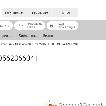
Покупателям
Продавцам
О нас
0
Оформить
Вход
авнить
заказ
Регистрация
приятия
Библиотека
Видео
етильник ЛПО 46-604 Luxe 2х36Вт Т8 G13 ЭмПРА IP20 |
056236604 |